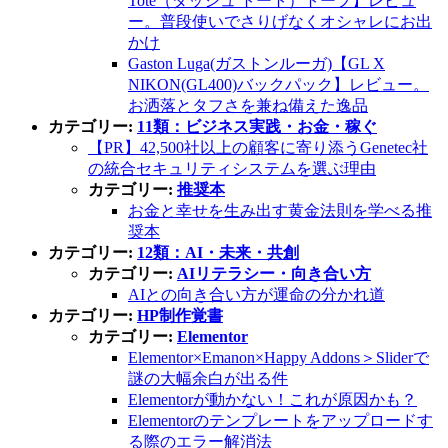
Tote（ダッシュ トート）トープ】レビュ
ー。普段使いでさりげなくオシャレにお出
かけ
Gaston Luga(ガストンルーガ)【GL X
NIKON(GL400)バックパック】レビュー。
お洒落とタフさを兼ね備えた逸品
カテゴリー:
11類：ビジネス実践・お金・稼ぐ
【PR】42,500社以上の顧客に寄り添うGenetec社
の統合セキュリティシステムを選ぶ理由
カテゴリー:
推奨本
お金と幸せを生み出す黄金法則を学べる推
奨本
カテゴリー:
12類：AI・未来・共創
カテゴリー:
AIリテラシー・向き合い方
AIとの向き合い方が運命の分かれ道
カテゴリー:
HP制作覚書
カテゴリー:
Elementor
Elementor×Emanon×Happy Addons＞Sliderで
謎の大幅余白が出る件
Elementorが動かない！これが原因かも？
Elementorのテンプレートをアップロードす
る際のエラー解消法