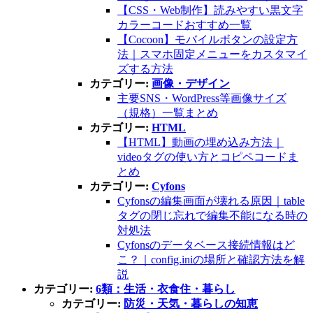
【CSS・Web制作】読みやすい黒文字
カラーコードおすすめ一覧
【Cocoon】モバイルボタンの設定方
法｜スマホ固定メニューをカスタマイ
ズする方法
カテゴリー:
画像・デザイン
主要SNS・WordPress等画像サイズ
（規格）一覧まとめ
カテゴリー:
HTML
【HTML】動画の埋め込み方法｜
videoタグの使い方とコピペコードま
とめ
カテゴリー:
Cyfons
Cyfonsの編集画面が壊れる原因｜table
タグの閉じ忘れで編集不能になる時の
対処法
Cyfonsのデータベース接続情報はど
こ？｜config.iniの場所と確認方法を解
説
カテゴリー:
6類：生活・衣食住・暮らし
カテゴリー:
防災・天気・暮らしの知恵