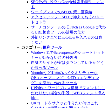
SEO分析に役立つGoogle検索用特殊コマン
ド
ワードプレスでのSEO対策・画像編
アクセスアップ・SEOで抑えておくべきエ
トセトラ
サーチコンソールの旧Fetch as Googleに代わ
るURL検査ツールの活用の仕方
外部リンク全てにnofollowを入れるのは良
くない
カテゴリー:
便利ツール
Windows 11でScreenpressoのショートカット
キーが効かない時の対処法
自身のサイトが実はダウンしているかどう
か調べるツール
Youtubeなど動画のハイクオリティーな
OP（オープニング）やED（エンディン
グ）を簡単に作れるツール
HP制作・ワードプレス構築でフォントにこ
だわりたい場合の手段（WEBフォント導入
編）
QRコードをサクッと作りたい時はこれ！