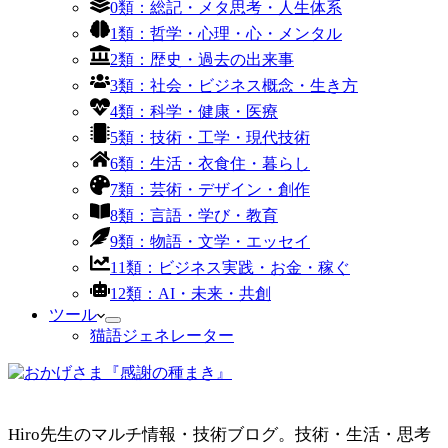
0類：総記・メタ思考・人生体系
1類：哲学・心理・心・メンタル
2類：歴史・過去の出来事
3類：社会・ビジネス概念・生き方
4類：科学・健康・医療
5類：技術・工学・現代技術
6類：生活・衣食住・暮らし
7類：芸術・デザイン・創作
8類：言語・学び・教育
9類：物語・文学・エッセイ
11類：ビジネス実践・お金・稼ぐ
12類：AI・未来・共創
ツール
猫語ジェネレーター
Hiro先生のマルチ情報・技術ブログ。技術・生活・思考