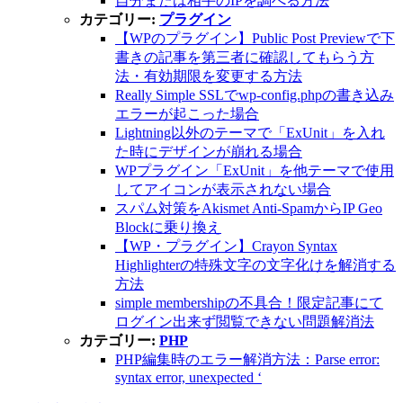
自分または相手のIPを調べる方法
カテゴリー:
プラグイン
【WPのプラグイン】Public Post Previewで下
書きの記事を第三者に確認してもらう方
法・有効期限を変更する方法
Really Simple SSLでwp-config.phpの書き込み
エラーが起こった場合
Lightning以外のテーマで「ExUnit」を入れ
た時にデザインが崩れる場合
WPプラグイン「ExUnit」を他テーマで使用
してアイコンが表示されない場合
スパム対策をAkismet Anti-SpamからIP Geo
Blockに乗り換え
【WP・プラグイン】Crayon Syntax
Highlighterの特殊文字の文字化けを解消する
方法
simple membershipの不具合！限定記事にて
ログイン出来ず閲覧できない問題解消法
カテゴリー:
PHP
PHP編集時のエラー解消方法：Parse error:
syntax error, unexpected ‘