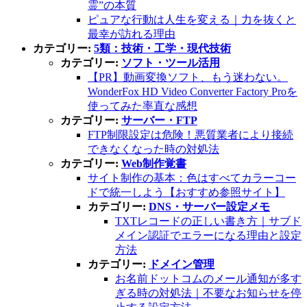
霊”の本質
ピュアな行動は人生を変える｜力を抜くと
最幸が訪れる理由
カテゴリー:
5類：技術・工学・現代技術
カテゴリー:
ソフト・ツール活用
【PR】動画変換ソフト、もう迷わない。
WonderFox HD Video Converter Factory Proを
使ってみた率直な感想
カテゴリー:
サーバー・FTP
FTP制限設定は危険！悪質業者により接続
できなくなった時の対処法
カテゴリー:
Web制作覚書
サイト制作の基本：色はすべてカラーコー
ドで統一しよう【おすすめ参照サイト】
カテゴリー:
DNS・サーバー設定メモ
TXTレコードの正しい書き方｜サブド
メイン認証でエラーになる理由と設定
方法
カテゴリー:
ドメイン管理
お名前ドットコムのメール通知が多す
ぎる時の対処法｜不要なお知らせを停