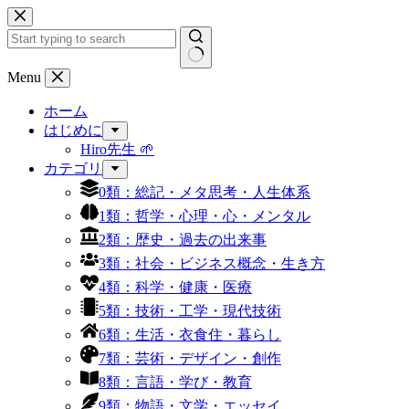
コ
ン
テ
ン
結
Menu
ツ
果
へ
ホーム
な
ス
はじめに
し
キ
Hiro先生 🌱
ッ
カテゴリ
プ
0類：総記・メタ思考・人生体系
1類：哲学・心理・心・メンタル
2類：歴史・過去の出来事
3類：社会・ビジネス概念・生き方
4類：科学・健康・医療
5類：技術・工学・現代技術
6類：生活・衣食住・暮らし
7類：芸術・デザイン・創作
8類：言語・学び・教育
9類：物語・文学・エッセイ