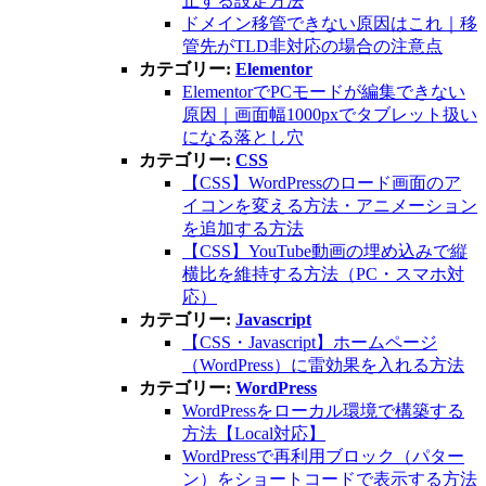
止する設定方法
ドメイン移管できない原因はこれ｜移
管先がTLD非対応の場合の注意点
カテゴリー:
Elementor
ElementorでPCモードが編集できない
原因｜画面幅1000pxでタブレット扱い
になる落とし穴
カテゴリー:
CSS
【CSS】WordPressのロード画面のア
イコンを変える方法・アニメーション
を追加する方法
【CSS】YouTube動画の埋め込みで縦
横比を維持する方法（PC・スマホ対
応）
カテゴリー:
Javascript
【CSS・Javascript】ホームページ
（WordPress）に雷効果を入れる方法
カテゴリー:
WordPress
WordPressをローカル環境で構築する
方法【Local対応】
WordPressで再利用ブロック（パター
ン）をショートコードで表示する方法