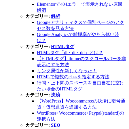
Elementorで404エラーで表示されない原因
解消
カテゴリー:
解析
Googleアナリティクスで個別ページのアク
セス数を見る方法
Google Analyticsで離脱率がやたら低い時
は？
カテゴリー:
HTMLタグ
HTMLタグ「dl・dt・dd」とは？
【HTMLタグ】iframeのスクロールバーを非
表示にする方法
リンク属性が新しくなった！
HTMLで複数のclassを指定する方法
行間・上下間のスペースを自由自在に空け
たい場合のHTMLタグ
カテゴリー:
決済
【WordPress】Woocommerceの決済に暗号通
貨・仮想通貨を追加する方法
WordPress+Woocommerce+Paypal(standard)の
連携方法
カテゴリー:
SEO