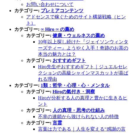
お問い合わせについて
カテゴリー:
プレミアコンテンツ
アドセンスで稼ぐためのサイト構築戦略（ヒン
ト）
カテゴリー:
∞ Hiro ∞ の薦め
カテゴリー:
健康・ウェルネスの薦め
10年以上探し続けた『ジェイソンウィンタ
ーズティー』ようやく入手！奇跡のお茶の
本当の魅力とは？
カテゴリー:
おすすめギフト
Hiro先生🌱おすすめギフト｜ジュエルセレ
クションの高級シャインマスカットが喜ば
れる理由
カテゴリー:
1類：哲学・心理・心・メンタル
カテゴリー:
Hiroの氣付き・洞察
Hiroが分析する人の真理と豊かに生きるヒ
ント
カテゴリー:
人の真理・思考の仕組み
不幸の連鎖から抜けられない人の特徴
カテゴリー:
言霊
言葉は力である｜人生を変える“感謝の言