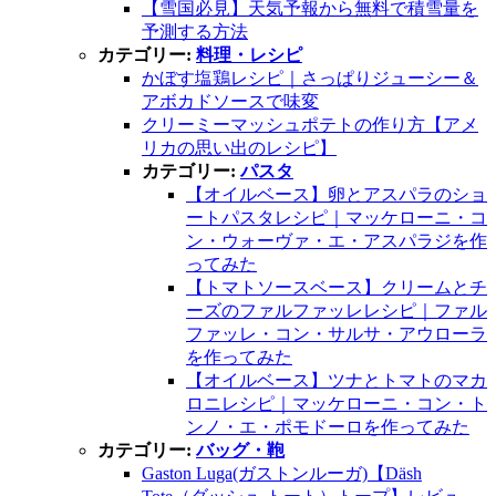
【雪国必見】天気予報から無料で積雪量を
予測する方法
カテゴリー:
料理・レシピ
かぼす塩鶏レシピ｜さっぱりジューシー＆
アボカドソースで味変
クリーミーマッシュポテトの作り方【アメ
リカの思い出のレシピ】
カテゴリー:
パスタ
【オイルベース】卵とアスパラのショ
ートパスタレシピ｜マッケローニ・コ
ン・ウォーヴァ・エ・アスパラジを作
ってみた
【トマトソースベース】クリームとチ
ーズのファルファッレレシピ｜ファル
ファッレ・コン・サルサ・アウローラ
を作ってみた
【オイルベース】ツナとトマトのマカ
ロニレシピ｜マッケローニ・コン・ト
ンノ・エ・ポモドーロを作ってみた
カテゴリー:
バッグ・鞄
Gaston Luga(ガストンルーガ)【Däsh