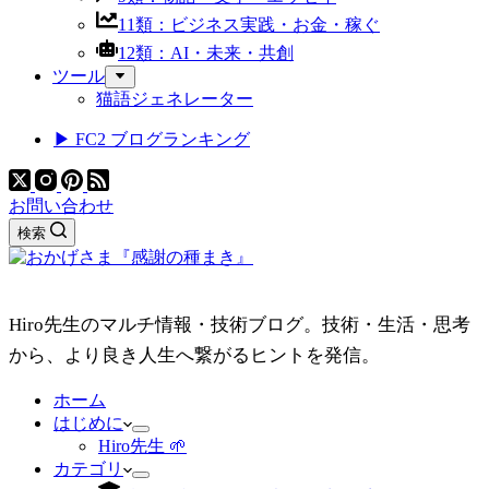
11類：ビジネス実践・お金・稼ぐ
12類：AI・未来・共創
ツール
猫語ジェネレーター
▶ FC2 ブログランキング
お問い合わせ
検索
Hiro先生のマルチ情報・技術ブログ。技術・生活・思考
から、より良き人生へ繋がるヒントを発信。
ホーム
はじめに
Hiro先生 🌱
カテゴリ