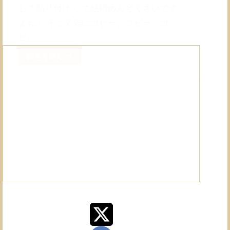
して貼り付け って結構めんどくさいです
よね♪ そこで先にコピー、コピー、コ
ピ…
続きを読む
Windows
の
ク
リ
ッ
プ
ボ
ー
ド
履
歴
か
ら
過
去
の
コ
ピ