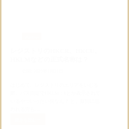
示
す
る
方
法
Windows
レジストリのHKCR、HKCU、
HKLMなどの正式名称は？
公開:
2025年1月21日
はじめて、レジストリのエリアをいじる
際、パス指定でHKLM：¥とか表示されて
いるやついったい何なん？ と、疑問に思
われる方も…
続きを読む
レ
ジ