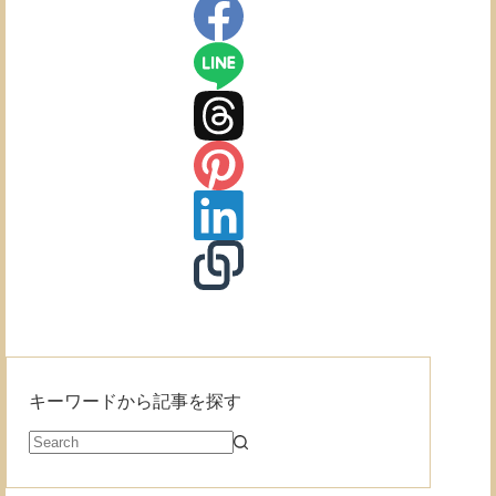
ー
を
貼
り
付
け
る
方
法
キーワードから記事を探す