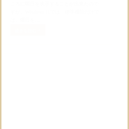
ころに曜日を表示することが出来たので
すが、Windows 11では、標準機能だけで
は、曜日を…
続きを読む
Windows
11
の
タ
ス
ク
バ
ー
の
日
時
に
加
え
曜
日
を
表