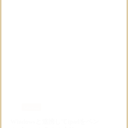
更
新
の
影
響
か？
突
然
消
え
た
IME
ユ
ー
ザ
ー
辞
書
を
復
Windows
元
す
Windowsと連携してipadをペン
る
方