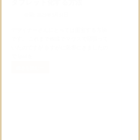
タブレット化する方法
法
公開:
2023年3月31日
デザイナーさんにとっては重宝する方法
です。 これまで根性でマウスで頑張って
いたのですが さすがに限界にきましたの
で ipadを…
続きを読む
Windows
と
連
携
し
て
ipad
を
ペ
ン
タ
ブ