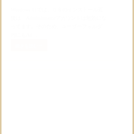
Windows 11では、ＯＳのインストール直
後は、Administratorアカウントは無効にな
ってます。そのため、ユーザーフォルダ
内にもAd…
続きを読む
Windows
11
に
て
Administrator
ア
カ
ウ
ン
ト
を
使
う
方
法