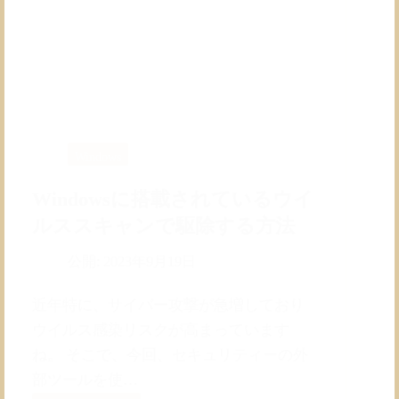
Windows
Windowsに搭載されているウイ
ルススキャンで駆除する方法
公開:
2023年9月19日
近年特に、サイバー攻撃が急増しており
ウイルス感染リスクが高まっています
ね。 そこで、今回、セキュリティーの外
部ツールを使…