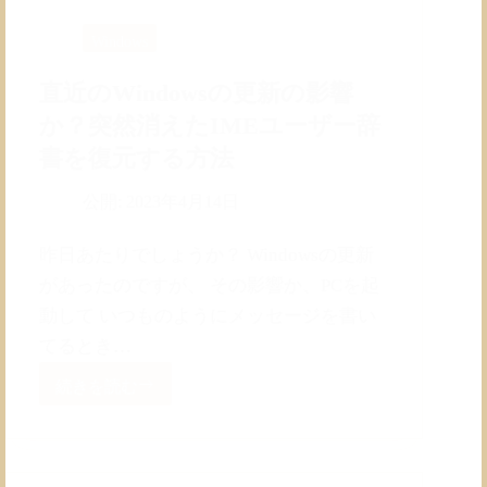
法
Windows
直近のWindowsの更新の影響
か？突然消えたIMEユーザー辞
書を復元する方法
公開:
2023年4月14日
昨日あたりでしょうか？ Windowsの更新
があったのですが、 その影響か、PCを起
動して いつものようにメッセージを書い
てるとき…
続きを読む
直
近
の
Windows
の