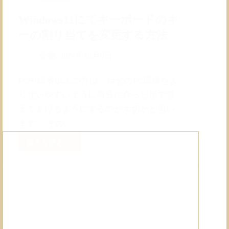
Windows11にてキーボードのキ
ーの割り当てを変更する方法
公開:
2024年12月6日
PC中級者以上の方は、自分のPC環境をよ
り使いやすいように自分に合った形で整
えてあげるようにするのが大切かと思い
ます。 その…
続きを読む
Windows11
に
て
キ
ー
ボ
ー
ド
の