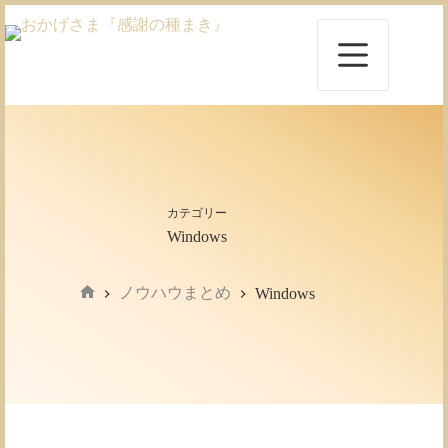
コ
ン
テ
ン
ツ
へ
ス
キ
ッ
プ
カテゴリー
Windows
ノウハウまとめ
Windows
ホ
ー
ム