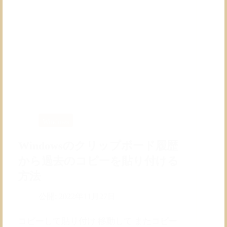
レ
ッ
ト
化
す
る
方
法
Windows
Windowsのクリップボード履歴
から過去のコピーを貼り付ける
方法
公開:
2022年11月27日
コピーして貼り付け 移動して またコピー