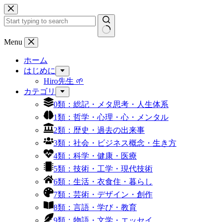
コ
ン
テ
ン
結
Menu
ツ
果
へ
ホーム
な
ス
はじめに
し
キ
Hiro先生 🌱
ッ
カテゴリ
プ
0類：総記・メタ思考・人生体系
1類：哲学・心理・心・メンタル
2類：歴史・過去の出来事
3類：社会・ビジネス概念・生き方
4類：科学・健康・医療
5類：技術・工学・現代技術
6類：生活・衣食住・暮らし
7類：芸術・デザイン・創作
8類：言語・学び・教育
9類：物語・文学・エッセイ