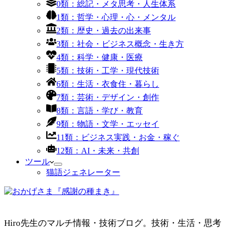
0類：総記・メタ思考・人生体系
1類：哲学・心理・心・メンタル
2類：歴史・過去の出来事
3類：社会・ビジネス概念・生き方
4類：科学・健康・医療
5類：技術・工学・現代技術
6類：生活・衣食住・暮らし
7類：芸術・デザイン・創作
8類：言語・学び・教育
9類：物語・文学・エッセイ
11類：ビジネス実践・お金・稼ぐ
12類：AI・未来・共創
ツール
猫語ジェネレーター
Hiro先生のマルチ情報・技術ブログ。技術・生活・思考