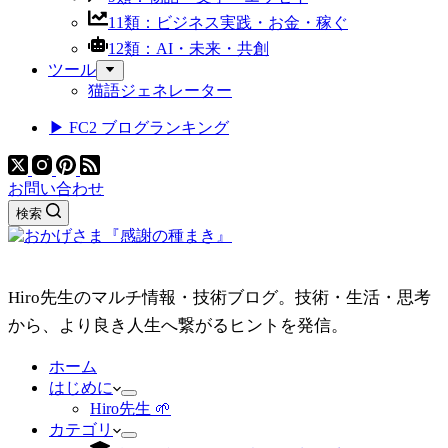
11類：ビジネス実践・お金・稼ぐ
12類：AI・未来・共創
ツール
猫語ジェネレーター
▶ FC2 ブログランキング
お問い合わせ
検索
Hiro先生のマルチ情報・技術ブログ。技術・生活・思考
から、より良き人生へ繋がるヒントを発信。
ホーム
はじめに
Hiro先生 🌱
カテゴリ