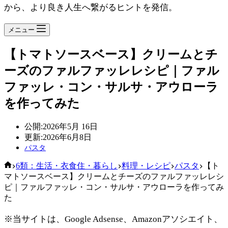
から、より良き人生へ繋がるヒントを発信。
メニュー
【トマトソースベース】クリームとチ
ーズのファルファッレレシピ｜ファル
ファッレ・コン・サルサ・アウローラ
を作ってみた
公開:
2026年5月 16日
更新:
2026年6月8日
パスタ
ホ
6類：生活・衣食住・暮らし
料理・レシピ
パスタ
【ト
ー
マトソースベース】クリームとチーズのファルファッレレシ
ム
ピ｜ファルファッレ・コン・サルサ・アウローラを作ってみ
た
※当サイトは、Google Adsense、Amazonアソシエイト、