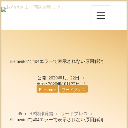
コ
ン
テ
ン
ツ
へ
ス
キ
ッ
プ
Elementorで404エラーで表示されない原因解消
公開:
2020年1月 22日
更新:
2020年10月22日
Elementor
ワードプレス
HP制作覚書
ワードプレス
ホ
Elementorで404エラーで表示されない原因解消
ー