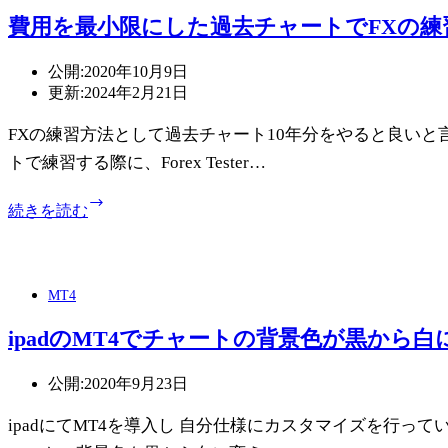
の
費用を最小限にした過去チャートでFXの練
組
表
公開:
2020年10月9日
示」
更新:
2024年2月21日
の
不
FXの練習方法として過去チャート10年分をやると良いと
具
合
トで練習する際に、Forex Tester…
を
費
解
続きを読む
用
消
を
す
最
る
小
方
MT4
限
法
に
ipadのMT4でチャートの背景色が黒から
し
た
公開:
2020年9月23日
過
去
ipadにてMT4を導入し 自分仕様にカスタマイズを行ってい
チ