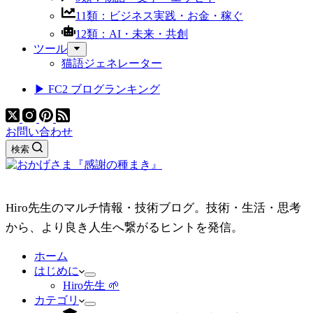
11類：ビジネス実践・お金・稼ぐ
12類：AI・未来・共創
ツール
猫語ジェネレーター
▶ FC2 ブログランキング
お問い合わせ
検索
Hiro先生のマルチ情報・技術ブログ。技術・生活・思考
から、より良き人生へ繋がるヒントを発信。
ホーム
はじめに
Hiro先生 🌱
カテゴリ