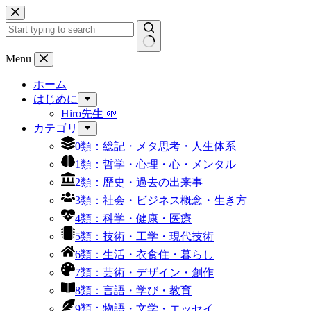
コ
ン
テ
ン
結
Menu
ツ
果
へ
ホーム
な
ス
はじめに
し
キ
Hiro先生 🌱
ッ
カテゴリ
プ
0類：総記・メタ思考・人生体系
1類：哲学・心理・心・メンタル
2類：歴史・過去の出来事
3類：社会・ビジネス概念・生き方
4類：科学・健康・医療
5類：技術・工学・現代技術
6類：生活・衣食住・暮らし
7類：芸術・デザイン・創作
8類：言語・学び・教育
9類：物語・文学・エッセイ