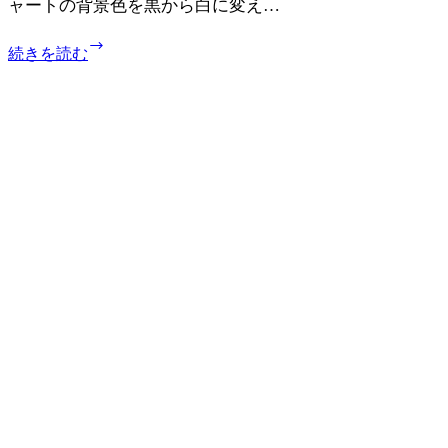
ャートの背景色を黒から白に変え…
ャ
ー
ipad
ト
続きを読む
の
で
MT4
FX
で
の
チ
練
ャ
習
ー
を
ト
す
の
る
背
方
景
法
色
が
黒
か
ら
白
に
変
え