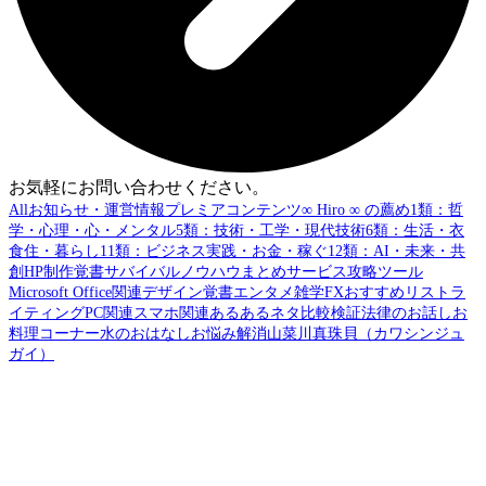
お気軽にお問い合わせください。
All
お知らせ・運営情報
プレミアコンテンツ
∞ Hiro ∞ の薦め
1類：哲
学・心理・心・メンタル
5類：技術・工学・現代技術
6類：生活・衣
食住・暮らし
11類：ビジネス実践・お金・稼ぐ
12類：AI・未来・共
創
HP制作覚書
サバイバル
ノウハウまとめ
サービス攻略
ツール
Microsoft Office関連
デザイン覚書
エンタメ
雑学
FX
おすすめリスト
ラ
イティング
PC関連
スマホ関連
あるあるネタ
比較検証
法律のお話し
お
料理コーナー
水のおはなし
お悩み解消
山菜
川真珠貝（カワシンジュ
ガイ）