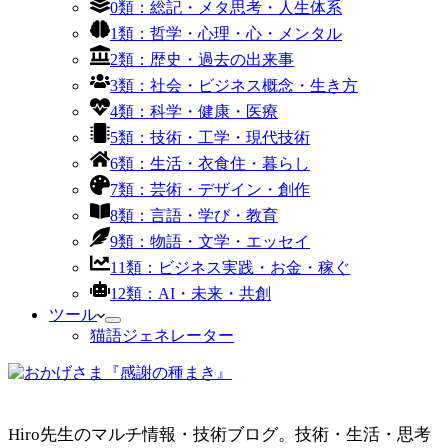
0類：総記・メタ思考・人生体系
1類：哲学・心理・心・メンタル
2類：歴史・過去の出来事
3類：社会・ビジネス概念・生き方
4類：科学・健康・医療
5類：技術・工学・現代技術
6類：生活・衣食住・暮らし
7類：芸術・デザイン・創作
8類：言語・学び・教育
9類：物語・文学・エッセイ
11類：ビジネス実践・お金・稼ぐ
12類：AI・未来・共創
ツール
猫語ジェネレーター
Hiro先生のマルチ情報・技術ブログ。技術・生活・思考