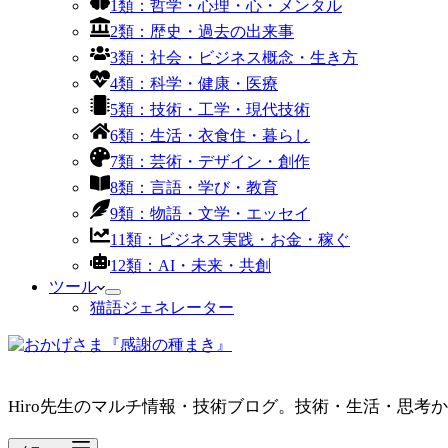
1類：哲学・心理・心・メンタル
2類：歴史・過去の出来事
3類：社会・ビジネス概念・生き方
4類：科学・健康・医療
5類：技術・工学・現代技術
6類：生活・衣食住・暮らし
7類：芸術・デザイン・創作
8類：言語・学び・教育
9類：物語・文学・エッセイ
11類：ビジネス実践・お金・稼ぐ
12類：AI・未来・共創
ツール
猫語ジェネレーター
Hiro先生のマルチ情報・技術ブログ。技術・生活・思考