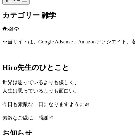
メニュー
カテゴリー
雑学
ホ
雑学
ー
※当サイトは、Google Adsense、Amazonアソ
ム
Hiro先生のひとこと
世界は思っているよりも優しく、
人生は思っているよりも面白い。
今日も素敵な一日になりますように🌿
素敵なご縁に、感謝🌱
お知らせ