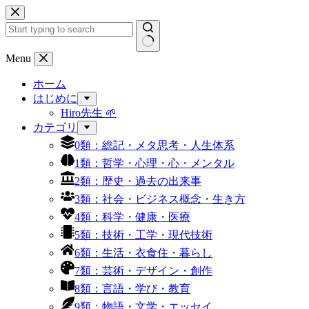
コ
ン
テ
ン
結
Menu
ツ
果
へ
ホーム
な
ス
はじめに
し
キ
Hiro先生 🌱
ッ
カテゴリ
プ
0類：総記・メタ思考・人生体系
1類：哲学・心理・心・メンタル
2類：歴史・過去の出来事
3類：社会・ビジネス概念・生き方
4類：科学・健康・医療
5類：技術・工学・現代技術
6類：生活・衣食住・暮らし
7類：芸術・デザイン・創作
8類：言語・学び・教育
9類：物語・文学・エッセイ