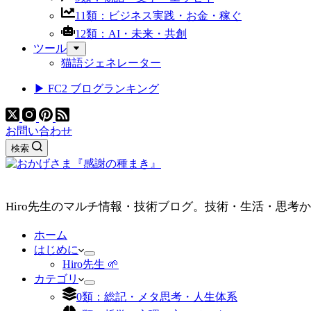
11類：ビジネス実践・お金・稼ぐ
12類：AI・未来・共創
ツール
猫語ジェネレーター
▶ FC2 ブログランキング
お問い合わせ
検索
Hiro先生のマルチ情報・技術ブログ。技術・生活・思考
ホーム
はじめに
Hiro先生 🌱
カテゴリ
0類：総記・メタ思考・人生体系