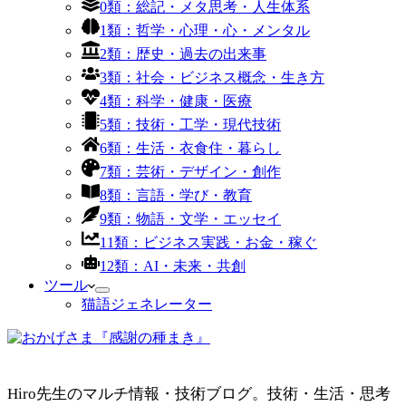
0類：総記・メタ思考・人生体系
1類：哲学・心理・心・メンタル
2類：歴史・過去の出来事
3類：社会・ビジネス概念・生き方
4類：科学・健康・医療
5類：技術・工学・現代技術
6類：生活・衣食住・暮らし
7類：芸術・デザイン・創作
8類：言語・学び・教育
9類：物語・文学・エッセイ
11類：ビジネス実践・お金・稼ぐ
12類：AI・未来・共創
ツール
猫語ジェネレーター
Hiro先生のマルチ情報・技術ブログ。技術・生活・思考