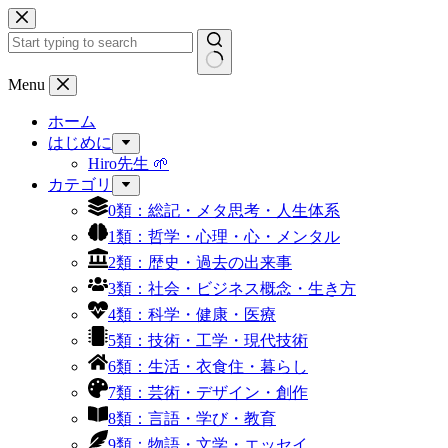
コ
ン
テ
ン
結
Menu
ツ
果
へ
ホーム
な
ス
はじめに
し
キ
Hiro先生 🌱
ッ
カテゴリ
プ
0類：総記・メタ思考・人生体系
1類：哲学・心理・心・メンタル
2類：歴史・過去の出来事
3類：社会・ビジネス概念・生き方
4類：科学・健康・医療
5類：技術・工学・現代技術
6類：生活・衣食住・暮らし
7類：芸術・デザイン・創作
8類：言語・学び・教育
9類：物語・文学・エッセイ