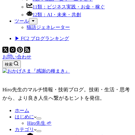
11類：ビジネス実践・お金・稼ぐ
12類：AI・未来・共創
ツール
猫語ジェネレーター
▶ FC2 ブログランキング
お問い合わせ
検索
Hiro先生のマルチ情報・技術ブログ。技術・生活・思考
から、より良き人生へ繋がるヒントを発信。
ホーム
はじめに
Hiro先生 🌱
カテゴリ