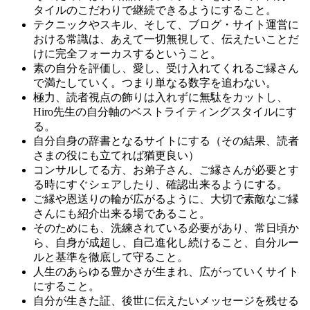
タイルのこだわりで継続できるようにすること。
テクニックやスキル、そして、ブログ・サイト運営に
おける常識は、あえて一切無視して、伝えたいことだ
けに完全フォーカスするということ。
素の自分を評価し、愛し、受け入れてくれるご縁さん
で満たしていく。つまり単なる数字を追わない。
極力、読者視点の飾りは入れずに無駄をカットし、
Hiro先生の自分軸のベストライティングスタイルにす
る。
自分自身の辞書となるサイトにする（その結果、読者
さまの役にも立てれば猶更良い）
コンサルしてる方、お弟子さん、ご縁さんが必要とす
る時にすぐシェアしたり、確認出来るようにする。
ご縁や恩送りの輪が広がるように、大切で素敵なご縁
さんにも紹介出来る場であること。
そのためにも、洗練されている必要があり、常日頃か
ら、自身が成超し、自己進化し続けること、自分ルー
ルと基準を徹底して守ること。
人生のあらゆる豊かさが生まれ、広がっていくサイト
にすること。
自分が生きた証、後世に伝えたいメッセージを残せる