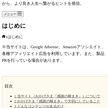
から、より良き人生へ繋がるヒントを発信。
メニュー
はじめに
ホ
はじめに
ー
※当サイトは、Google Adsense、Amazonアソシエイト、
ム
各種アフィリエイト広告を利用しています。また、製品
PRを行っている場合があります。
目次
1
当サイト（おかげさま『感謝の種まき』）について
2
おかげさま『感謝の種まき』で大切にしていること
3
どんなコンテンツがあるの？