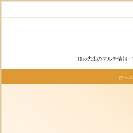
コ
ン
テ
ン
ツ
へ
ス
キ
ッ
Hiro先生のマルチ情
プ
ホーム