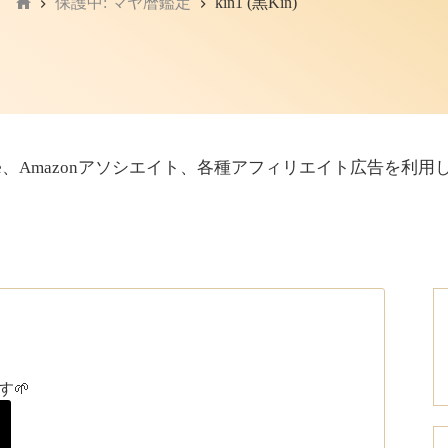
保護中: マヤ暦鑑定
kin1 (黒Kin)
ホ
ー
ム
sense、Amazonアソシエイト、各種アフィリエイト広告を
🌱