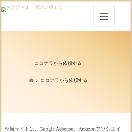
コ
ン
テ
ン
ツ
へ
ス
キ
ッ
プ
ココナラから依頼する
ココナラから依頼する
ホ
ー
ム
※当サイトは、Google Adsense、Amazonアソシエイ