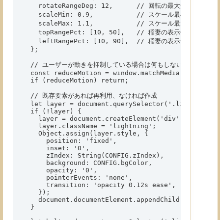
    rotateRangeDeg: 12,      // 回転の最大角度（±deg）
    scaleMin: 0.9,           // スケール最小

    scaleMax: 1.1,           // スケール最大

    topRangePct: [10, 50],   // 稲妻の表示位置（画面
    leftRangePct: [10, 90],  // 稲妻の表示位置（画面の
  };

  // ユーザーが動きを抑制している場合は何もしない

  const reduceMotion = window.matchMedia && window
  if (reduceMotion) return;

  // 既存要素があれば再利用、なければ作成

  let layer = document.querySelector('.lightning');
  if (!layer) {

    layer = document.createElement('div');

    layer.className = 'lightning';

    Object.assign(layer.style, {

      position: 'fixed',

      inset: '0',

      zIndex: String(CONFIG.zIndex),

      background: CONFIG.bgColor,

      opacity: '0',

      pointerEvents: 'none',

      transition: 'opacity 0.12s ease',

    });

    document.documentElement.appendChild(layer);

  }
