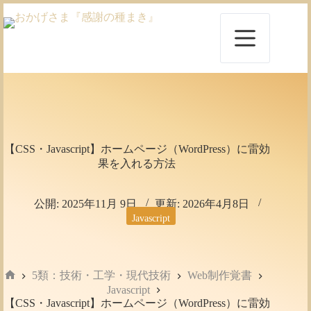
コ
ン
テ
ン
ツ
へ
ス
キ
ッ
プ
【CSS・Javascript】ホームページ（WordPress）に雷効
果を入れる方法
公開:
2025年11月 9日
更新:
2026年4月8日
Javascript
5類：技術・工学・現代技術
Web制作覚書
ホ
Javascript
ー
【CSS・Javascript】ホームページ（WordPress）に雷効