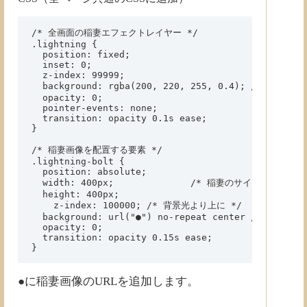
/* 全画面の稲妻エフェクトレイヤー */

.lightning {

  position: fixed;

  inset: 0;

  z-index: 99999;

  background: rgba(200, 220, 255, 0.4); /* 青白い
  opacity: 0;

  pointer-events: none;

  transition: opacity 0.1s ease;

}

/* 稲妻画像を配置する要素 */

.lightning-bolt {

  position: absolute;

  width: 400px;              /* 稲妻のサイズ */

  height: 400px;

	z-index: 100000; /* 背景光より上に */

  background: url("●") no-repeat center / contain;

  opacity: 0;

  transition: opacity 0.15s ease;

●に稲妻画像のURLを追加します。