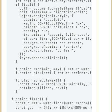
  let bolt = document.querySelector('.lightning-bol
  if (!bolt) {

    bolt = document.createElement('div');

    bolt.className = 'lightning-bolt';

    Object.assign(bolt.style, {

      position: 'absolute',

      width: CONFIG.boltWidth + 'px',

      height: CONFIG.boltHeight + 'px',

      opacity: '0',

      transition: 'opacity 0.12s ease',

      zIndex: String(CONFIG.zIndex + 1), // 背景より
      backgroundRepeat: 'no-repeat',

      backgroundPosition: 'center',

      backgroundSize: 'contain',

    });

    layer.appendChild(bolt);

  }

  function rand(min, max) { return Math.random() *
  function pick(arr) { return arr[Math.floor(Math.
  function scheduleNext() {

    const next = rand(CONFIG.minDelay, CONFIG.maxDe
    setTimeout(flash, next);

  }

function flash() {

  const burst = Math.floor(Math.random() * 2) + 2;
  const gap   = 240; // 1発ごとの間隔(ms) ※220〜30