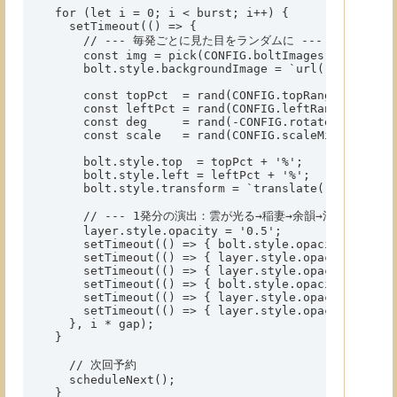
  for (let i = 0; i < burst; i++) {

    setTimeout(() => {

      // --- 毎発ごとに見た目をランダムに ---

      const img = pick(CONFIG.boltImages);

      bolt.style.backgroundImage = `url("${img}")`;
      const topPct  = rand(CONFIG.topRangePct[0], 
      const leftPct = rand(CONFIG.leftRangePct[0],
      const deg     = rand(-CONFIG.rotateRangeDeg,
      const scale   = rand(CONFIG.scaleMin, CONFIG
      bolt.style.top  = topPct + '%';

      bolt.style.left = leftPct + '%';

      bolt.style.transform = `translate(-50%, -50%
      // --- 1発分の演出：雲が光る→稲妻→余韻→消灯 ---

      layer.style.opacity = '0.5';

      setTimeout(() => { bolt.style.opacity = '1'; 
      setTimeout(() => { layer.style.opacity = '0.2
      setTimeout(() => { layer.style.opacity = '0.4
      setTimeout(() => { bolt.style.opacity = '0'; 
      setTimeout(() => { layer.style.opacity = '0.0
      setTimeout(() => { layer.style.opacity = '0';
    }, i * gap);

  }

    // 次回予約

    scheduleNext();

  }
