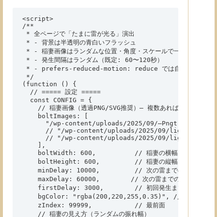
<script>

/**

 * 全ページで「たまに雷が光る」演出

 * - 背景は半透明の青白いフラッシュ

 * - 稲妻画像はランダムな位置・角度・スケールで一瞬表示

 * - 発生間隔はランダム（既定: 60〜120秒）

 * - prefers-reduced-motion: reduce では自動再生しない
 */

(function () {

  // ===== 設定 =====

  const CONFIG = {

    // 稲妻画像（透過PNG/SVG推奨）— 複数あればランダムで選
    boltImages: [

      "/wp-content/uploads/2025/09/—Pngtree—purple
      // "/wp-content/uploads/2025/09/lightning-bol
      // "/wp-content/uploads/2025/09/lightning-bol
    ],

    boltWidth: 600,          // 稲妻の横幅(px)

    boltHeight: 600,         // 稲妻の縦幅(px)

    minDelay: 10000,         // 次の雷までの最短(ms) 
    maxDelay: 60000,        // 次の雷までの最長(ms) 1
    firstDelay: 3000,        // 初回発生までの待機(ms)
    bgColor: "rgba(200,220,255,0.35)", // 背景
    zIndex: 99999,           // 最前面

    // 稲妻の見え方（ランダムの振れ幅）
