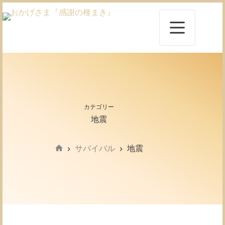
コ
ン
テ
ン
ツ
へ
ス
キ
ッ
プ
カテゴリー
地震
サバイバル
地震
ホ
ー
ム