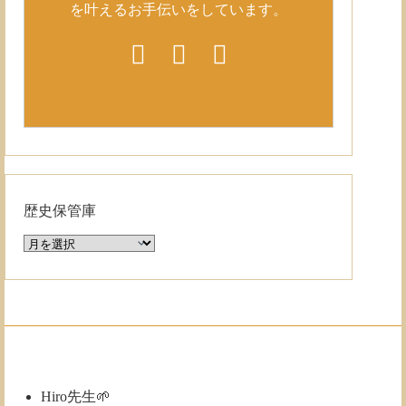
を叶えるお手伝いをしています。
歴史保管庫
歴
史
保
管
庫
Hiro先生🌱