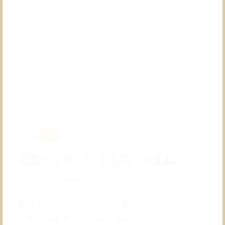
地震
地震から身を守る方法・備え編
公開:
2023年1月23日
地震大国、日本で生き延びる術を シェア
していきます。 今回は、備え編をお届け