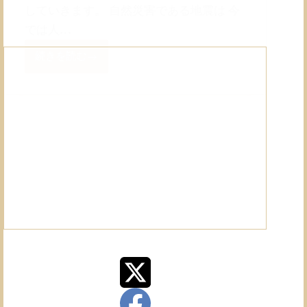
していきます。 自然災害である地震は 今
では人…
続きを読む
地
震
か
ら
身
を
守
る
方
法・
備
え