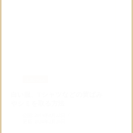
洗濯の悩み
白い服、Tシャツなどの黄ばみ
やシミを取る方法
公開:
2013年4月22日
更新:
2024年2月26日