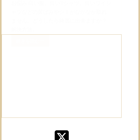
お悩み 白い服、白いTシャツ、白いワイシ
ャツなどの黄ばみやシミがなかなか取れ
ません。どうしたら綺麗に出来ますか？
解決方法…
続きを読む
白
い
服、
T
シ
ャ
ツ
な
ど
の
黄
ば
み
や
シ
ミ
を