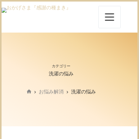
コ
ン
テ
ン
ツ
へ
ス
キ
ッ
プ
カテゴリー
洗濯の悩み
お悩み解消
洗濯の悩み
ホ
ー
ム