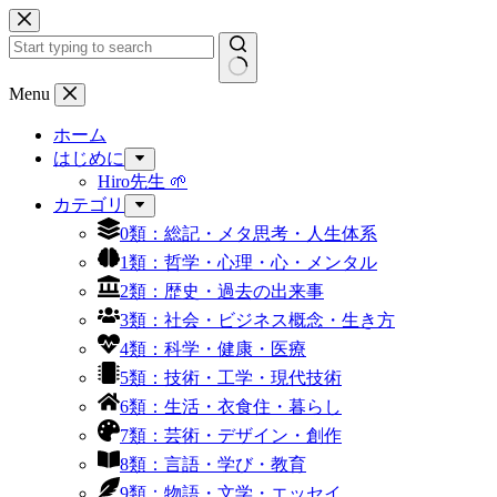
コ
ン
テ
ン
結
Menu
ツ
果
へ
ホーム
な
ス
はじめに
し
キ
Hiro先生 🌱
ッ
カテゴリ
プ
0類：総記・メタ思考・人生体系
1類：哲学・心理・心・メンタル
2類：歴史・過去の出来事
3類：社会・ビジネス概念・生き方
4類：科学・健康・医療
5類：技術・工学・現代技術
6類：生活・衣食住・暮らし
7類：芸術・デザイン・創作
8類：言語・学び・教育
9類：物語・文学・エッセイ