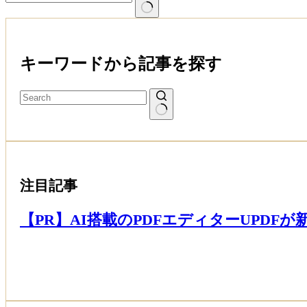
ム
結
果
な
キーワードから記事を探す
し
注目記事
【PR】AI搭載のPDFエディターUPDF
Read More