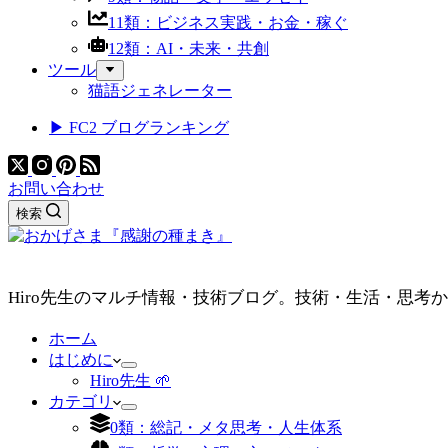
11類：ビジネス実践・お金・稼ぐ
12類：AI・未来・共創
ツール
猫語ジェネレーター
▶ FC2 ブログランキング
お問い合わせ
検索
Hiro先生のマルチ情報・技術ブログ。技術・生活・思考
ホーム
はじめに
Hiro先生 🌱
カテゴリ
0類：総記・メタ思考・人生体系