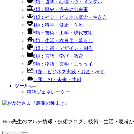
1類：哲学・心理・心・メンタル
2類：歴史・過去の出来事
3類：社会・ビジネス概念・生き方
4類：科学・健康・医療
5類：技術・工学・現代技術
6類：生活・衣食住・暮らし
7類：芸術・デザイン・創作
8類：言語・学び・教育
9類：物語・文学・エッセイ
11類：ビジネス実践・お金・稼ぐ
12類：AI・未来・共創
ツール
猫語ジェネレーター
Hiro先生のマルチ情報・技術ブログ。技術・生活・思考