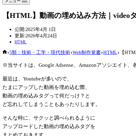
メニュー
【HTML】動画の埋め込み方法｜vid
公開:
2025年4月 1日
更新:
2026年4月24日
HTML
ホ
5類：技術・工学・現代技術
Web制作覚書
HTML
【HT
ー
※当サイトは、Google Adsense、Amazonアソ
ム
最近は、Youtubeが多いので、
たまにアップした動画を埋め込む際、
動画の埋め込みタグって何だっけ？と
ど忘れしてしまうこともあったりします。
そんな時に、サクッと調べられるように
アップロードした動画の埋め込みタグを
まとめておきます。