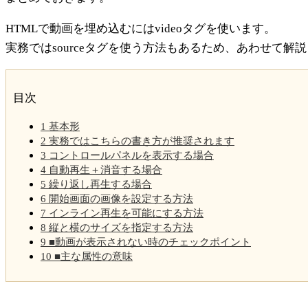
HTMLで動画を埋め込むにはvideoタグを使います。
実務ではsourceタグを使う方法もあるため、あわせて解
目次
1
基本形
2
実務ではこちらの書き方が推奨されます
3
コントロールパネルを表示する場合
4
自動再生＋消音する場合
5
繰り返し再生する場合
6
開始画面の画像を設定する方法
7
インライン再生を可能にする方法
8
縦と横のサイズを指定する方法
9
■動画が表示されない時のチェックポイント
10
■主な属性の意味