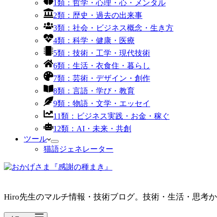
1類：哲学・心理・心・メンタル
2類：歴史・過去の出来事
3類：社会・ビジネス概念・生き方
4類：科学・健康・医療
5類：技術・工学・現代技術
6類：生活・衣食住・暮らし
7類：芸術・デザイン・創作
8類：言語・学び・教育
9類：物語・文学・エッセイ
11類：ビジネス実践・お金・稼ぐ
12類：AI・未来・共創
ツール
猫語ジェネレーター
Hiro先生のマルチ情報・技術ブログ。技術・生活・思考