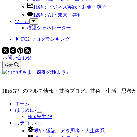
11類：ビジネス実践・お金・稼ぐ
12類：AI・未来・共創
ツール
猫語ジェネレーター
▶ FC2 ブログランキング
お問い合わせ
検索
Hiro先生のマルチ情報・技術ブログ。技術・生活・思考
ホーム
はじめに
Hiro先生 🌱
カテゴリ
0類：総記・メタ思考・人生体系