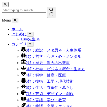
コ
ン
テ
ン
結
Menu
ツ
果
へ
ホーム
な
ス
はじめに
し
キ
Hiro先生 🌱
ッ
カテゴリ
プ
0類：総記・メタ思考・人生体系
1類：哲学・心理・心・メンタル
2類：歴史・過去の出来事
3類：社会・ビジネス概念・生き方
4類：科学・健康・医療
5類：技術・工学・現代技術
6類：生活・衣食住・暮らし
7類：芸術・デザイン・創作
8類：言語・学び・教育
9類：物語・文学・エッセイ