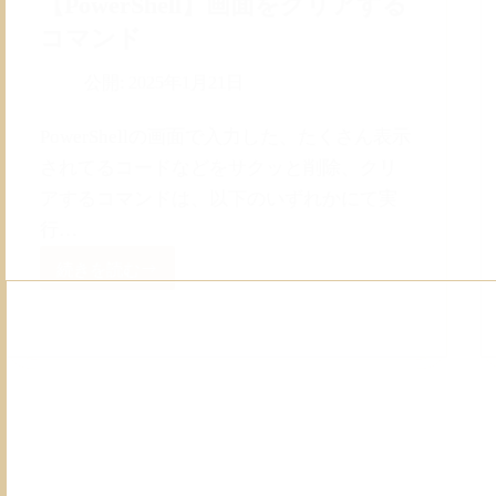
【PowerShell】画面をクリアする
コマンド
公開:
2025年1月21日
PowerShellの画面で入力した、たくさん表示
されてるコードなどをサクッと削除、クリ
アするコマンドは、以下のいずれかにて実
行…
続きを読む
【PowerShell】
画
面
を
ク
リ
ア
す
る
コ
マ