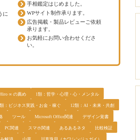
手相鑑定はじめました。
WPサイト制作承ります。
うに
広告掲載・製品レビューご依頼
承ります。
お気軽にお問い合わせくださ
い。
 Hiro ∞ の薦め
1類：哲学・心理・心・メンタル
1類：ビジネス実践・お金・稼ぐ
12類：AI・未来・共創
略
ツール
Microsoft Office関連
デザイン覚書
PC関連
スマホ関連
あるあるネタ
比較検証
み解消
山菜
川真珠貝（カワシンジュガイ）