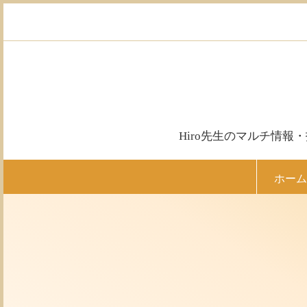
コ
ン
テ
ン
ツ
へ
ス
キ
ッ
Hiro先生のマルチ情
プ
ホーム