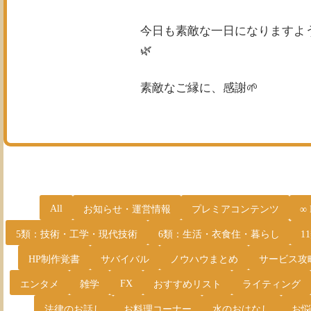
今日も素敵な一日になりますよ
🌿
素敵なご縁に、感謝🌱
All
お知らせ・運営情報
プレミアコンテンツ
∞
5類：技術・工学・現代技術
6類：生活・衣食住・暮らし
1
HP制作覚書
サバイバル
ノウハウまとめ
サービス攻
FX
エンタメ
雑学
おすすめリスト
ライティング
法律のお話し
お料理コーナー
水のおはなし
お悩