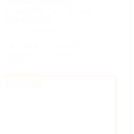
【Obsidianでも使える】
PowerShellで「.txt」を「.md」一
括変換する方法
公開:
2024年12月7日
これまで愛用していた紙copiが使えなくな
ったため紙copiからObsidianという似たよう
な機能のあるObsidianというメモツールに
移…
続きを読む
【Obsidian
で
も
使
え
る】
PowerShell
で
「.txt」