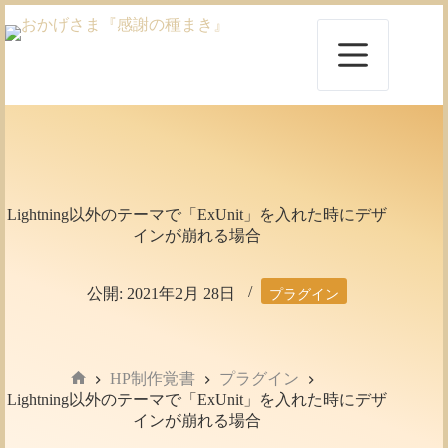
コ
ン
テ
ン
ツ
へ
ス
キ
ッ
プ
Lightning以外のテーマで「ExUnit」を入れた時にデザ
インが崩れる場合
公開:
2021年2月 28日
プラグイン
HP制作覚書
プラグイン
ホ
Lightning以外のテーマで「ExUnit」を入れた時にデザ
ー
インが崩れる場合
ム