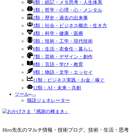
0類：総記・メタ思考・人生体系
1類：哲学・心理・心・メンタル
2類：歴史・過去の出来事
3類：社会・ビジネス概念・生き方
4類：科学・健康・医療
5類：技術・工学・現代技術
6類：生活・衣食住・暮らし
7類：芸術・デザイン・創作
8類：言語・学び・教育
9類：物語・文学・エッセイ
11類：ビジネス実践・お金・稼ぐ
12類：AI・未来・共創
ツール
猫語ジェネレーター
Hiro先生のマルチ情報・技術ブログ。技術・生活・思考