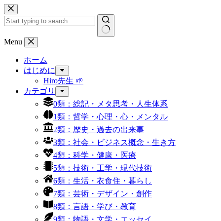
コ
ン
テ
ン
結
Menu
ツ
果
へ
ホーム
な
ス
はじめに
し
キ
Hiro先生 🌱
ッ
カテゴリ
プ
0類：総記・メタ思考・人生体系
1類：哲学・心理・心・メンタル
2類：歴史・過去の出来事
3類：社会・ビジネス概念・生き方
4類：科学・健康・医療
5類：技術・工学・現代技術
6類：生活・衣食住・暮らし
7類：芸術・デザイン・創作
8類：言語・学び・教育
9類：物語・文学・エッセイ