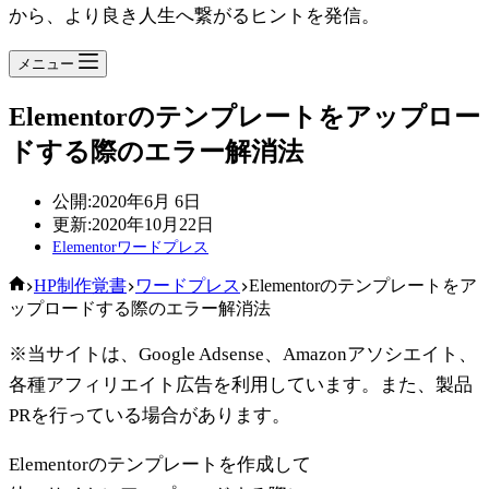
から、より良き人生へ繋がるヒントを発信。
メニュー
Elementorのテンプレートをアップロー
ドする際のエラー解消法
公開:
2020年6月 6日
更新:
2020年10月22日
Elementor
ワードプレス
ホ
HP制作覚書
ワードプレス
Elementorのテンプレートをア
ー
ップロードする際のエラー解消法
ム
※当サイトは、Google Adsense、Amazonアソシエイト、
各種アフィリエイト広告を利用しています。また、製品
PRを行っている場合があります。
Elementorのテンプレートを作成して