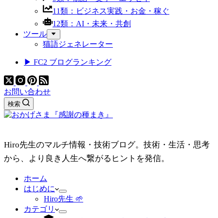
11類：ビジネス実践・お金・稼ぐ
12類：AI・未来・共創
ツール
猫語ジェネレーター
▶ FC2 ブログランキング
お問い合わせ
検索
Hiro先生のマルチ情報・技術ブログ。技術・生活・思考
から、より良き人生へ繋がるヒントを発信。
ホーム
はじめに
Hiro先生 🌱
カテゴリ