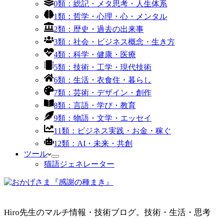
0類：総記・メタ思考・人生体系
1類：哲学・心理・心・メンタル
2類：歴史・過去の出来事
3類：社会・ビジネス概念・生き方
4類：科学・健康・医療
5類：技術・工学・現代技術
6類：生活・衣食住・暮らし
7類：芸術・デザイン・創作
8類：言語・学び・教育
9類：物語・文学・エッセイ
11類：ビジネス実践・お金・稼ぐ
12類：AI・未来・共創
ツール
猫語ジェネレーター
Hiro先生のマルチ情報・技術ブログ。技術・生活・思考