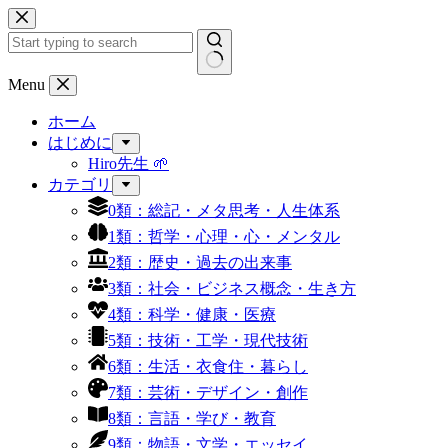
コ
ン
テ
ン
結
Menu
ツ
果
へ
ホーム
な
ス
はじめに
し
キ
Hiro先生 🌱
ッ
カテゴリ
プ
0類：総記・メタ思考・人生体系
1類：哲学・心理・心・メンタル
2類：歴史・過去の出来事
3類：社会・ビジネス概念・生き方
4類：科学・健康・医療
5類：技術・工学・現代技術
6類：生活・衣食住・暮らし
7類：芸術・デザイン・創作
8類：言語・学び・教育
9類：物語・文学・エッセイ