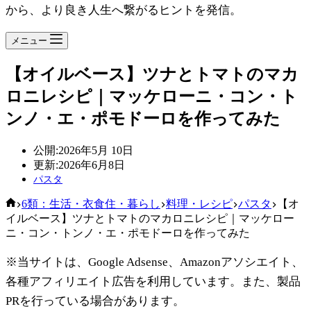
から、より良き人生へ繋がるヒントを発信。
メニュー
【オイルベース】ツナとトマトのマカ
ロニレシピ｜マッケローニ・コン・ト
ンノ・エ・ポモドーロを作ってみた
公開:
2026年5月 10日
更新:
2026年6月8日
パスタ
ホ
6類：生活・衣食住・暮らし
料理・レシピ
パスタ
【オ
ー
イルベース】ツナとトマトのマカロニレシピ｜マッケロー
ム
ニ・コン・トンノ・エ・ポモドーロを作ってみた
※当サイトは、Google Adsense、Amazonアソシエイト、
各種アフィリエイト広告を利用しています。また、製品
PRを行っている場合があります。