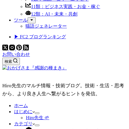
11類：ビジネス実践・お金・稼ぐ
12類：AI・未来・共創
ツール
猫語ジェネレーター
▶ FC2 ブログランキング
お問い合わせ
検索
Hiro先生のマルチ情報・技術ブログ。技術・生活・思考
から、より良き人生へ繋がるヒントを発信。
ホーム
はじめに
Hiro先生 🌱
カテゴリ