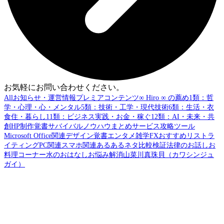
お気軽にお問い合わせください。
All
お知らせ・運営情報
プレミアコンテンツ
∞ Hiro ∞ の薦め
1類：哲
学・心理・心・メンタル
5類：技術・工学・現代技術
6類：生活・衣
食住・暮らし
11類：ビジネス実践・お金・稼ぐ
12類：AI・未来・共
創
HP制作覚書
サバイバル
ノウハウまとめ
サービス攻略
ツール
Microsoft Office関連
デザイン覚書
エンタメ
雑学
FX
おすすめリスト
ラ
イティング
PC関連
スマホ関連
あるあるネタ
比較検証
法律のお話し
お
料理コーナー
水のおはなし
お悩み解消
山菜
川真珠貝（カワシンジュ
ガイ）