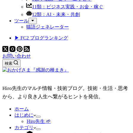
11類：ビジネス実践・お金・稼ぐ
12類：AI・未来・共創
ツール
猫語ジェネレーター
▶ FC2 ブログランキング
お問い合わせ
検索
Hiro先生のマルチ情報・技術ブログ。技術・生活・思考
から、より良き人生へ繋がるヒントを発信。
ホーム
はじめに
Hiro先生 🌱
カテゴリ