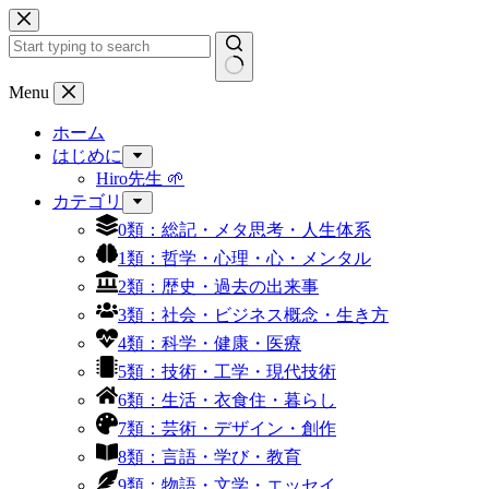
コ
ン
テ
ン
結
Menu
ツ
果
へ
ホーム
な
ス
はじめに
し
キ
Hiro先生 🌱
ッ
カテゴリ
プ
0類：総記・メタ思考・人生体系
1類：哲学・心理・心・メンタル
2類：歴史・過去の出来事
3類：社会・ビジネス概念・生き方
4類：科学・健康・医療
5類：技術・工学・現代技術
6類：生活・衣食住・暮らし
7類：芸術・デザイン・創作
8類：言語・学び・教育
9類：物語・文学・エッセイ