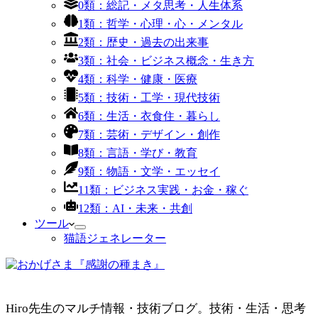
0類：総記・メタ思考・人生体系
1類：哲学・心理・心・メンタル
2類：歴史・過去の出来事
3類：社会・ビジネス概念・生き方
4類：科学・健康・医療
5類：技術・工学・現代技術
6類：生活・衣食住・暮らし
7類：芸術・デザイン・創作
8類：言語・学び・教育
9類：物語・文学・エッセイ
11類：ビジネス実践・お金・稼ぐ
12類：AI・未来・共創
ツール
猫語ジェネレーター
Hiro先生のマルチ情報・技術ブログ。技術・生活・思考