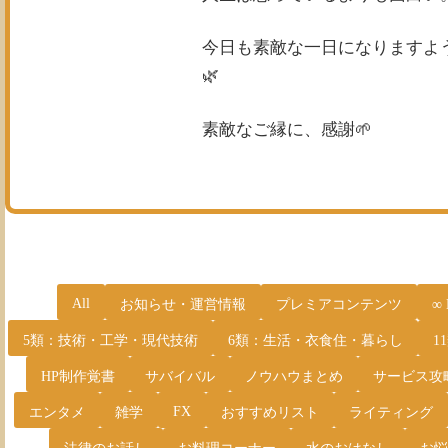
今日も素敵な一日になりますよ
🌿
素敵なご縁に、感謝🌱
All
お知らせ・運営情報
プレミアコンテンツ
∞
5類：技術・工学・現代技術
6類：生活・衣食住・暮らし
1
HP制作覚書
サバイバル
ノウハウまとめ
サービス攻
FX
エンタメ
雑学
おすすめリスト
ライティング