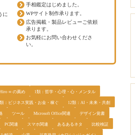
手相鑑定はじめました。
WPサイト制作承ります。
うに
広告掲載・製品レビューご依頼
承ります。
お気軽にお問い合わせくださ
い。
 Hiro ∞ の薦め
1類：哲学・心理・心・メンタル
1類：ビジネス実践・お金・稼ぐ
12類：AI・未来・共創
略
ツール
Microsoft Office関連
デザイン覚書
PC関連
スマホ関連
あるあるネタ
比較検証