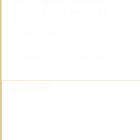
写真ACへ投稿時に縦画像が横に
なってしまう問題を解消する方
法
公開:
2024年5月26日
写真ACへのクリエイターデビューしてい
ざ、写真投稿した際に縦の写真が自動的に
横に回転してしまい直すことが出来ないと
いうバ…
続きを読む
写
真
AC
へ
投
稿
時
に
縦