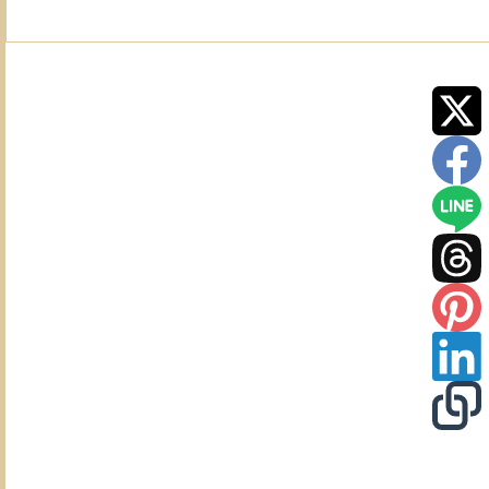
画
像
が
横
に
な
っ
て
し
ま
う
問
題
を
解
消
す
る
方
法