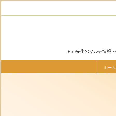
コ
ン
テ
ン
ツ
へ
ス
キ
ッ
Hiro先生のマルチ情
プ
ホーム