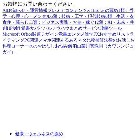
お気軽にお問い合わせください。
All
お知らせ・運営情報
プレミアコンテンツ
∞ Hiro ∞ の薦め
1類：哲
学・心理・心・メンタル
5類：技術・工学・現代技術
6類：生活・衣
食住・暮らし
11類：ビジネス実践・お金・稼ぐ
12類：AI・未来・共
創
HP制作覚書
サバイバル
ノウハウまとめ
サービス攻略
ツール
Microsoft Office関連
デザイン覚書
エンタメ
雑学
FX
おすすめリスト
ラ
イティング
PC関連
スマホ関連
あるあるネタ
比較検証
法律のお話し
お
料理コーナー
水のおはなし
お悩み解消
山菜
川真珠貝（カワシンジュ
ガイ）
健康・ウェルネスの薦め