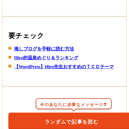
ッ
ト
が
喜
ば
れ
要チェック
る
理
推しブログを手軽に読む方法
由
Hiro的温泉めぐり＆ランキング
【WordPress】Hiro先生おすすめのＴＣＤテーマ
今のあなたに必要なメッセージ❣
ランダムで記事を読む