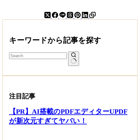
｜
跡
ジ
の
ュ
お
エ
茶
ル
の
セ
キーワードから記事を探す
本
レ
当
ク
の
シ
魅
ョ
力
ン
と
の
は？
高
級
注目記事
シ
ャ
【PR】AI搭載のPDFエディターUPDF
イ
ン
が新次元すぎてヤバい！
マ
ス
Read More
カ