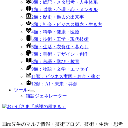
0類：総記・メタ思考・人生体系
1類：哲学・心理・心・メンタル
2類：歴史・過去の出来事
3類：社会・ビジネス概念・生き方
4類：科学・健康・医療
5類：技術・工学・現代技術
6類：生活・衣食住・暮らし
7類：芸術・デザイン・創作
8類：言語・学び・教育
9類：物語・文学・エッセイ
11類：ビジネス実践・お金・稼ぐ
12類：AI・未来・共創
ツール
猫語ジェネレーター
Hiro先生のマルチ情報・技術ブログ。技術・生活・思考