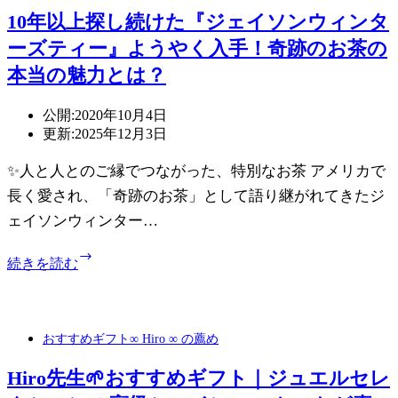
10年以上探し続けた『ジェイソンウィンタ
ーズティー』ようやく入手！奇跡のお茶の
本当の魅力とは？
公開:
2020年10月4日
更新:
2025年12月3日
✨人と人とのご縁でつながった、特別なお茶 アメリカで
長く愛され、「奇跡のお茶」として語り継がれてきたジ
ェイソンウィンター…
10
続きを読む
年
以
上
探
おすすめギフト
∞ Hiro ∞ の薦め
し
続
Hiro先生🌱おすすめギフト｜ジュエルセレ
け