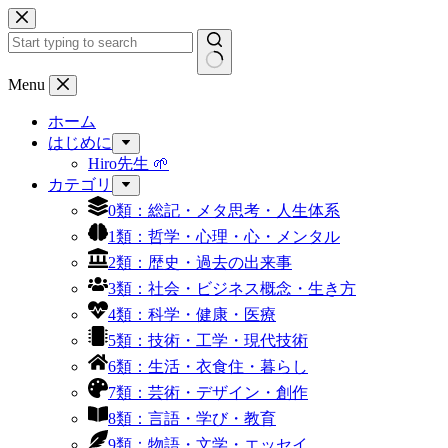
コ
ン
テ
ン
結
Menu
ツ
果
へ
ホーム
な
ス
はじめに
し
キ
Hiro先生 🌱
ッ
カテゴリ
プ
0類：総記・メタ思考・人生体系
1類：哲学・心理・心・メンタル
2類：歴史・過去の出来事
3類：社会・ビジネス概念・生き方
4類：科学・健康・医療
5類：技術・工学・現代技術
6類：生活・衣食住・暮らし
7類：芸術・デザイン・創作
8類：言語・学び・教育
9類：物語・文学・エッセイ