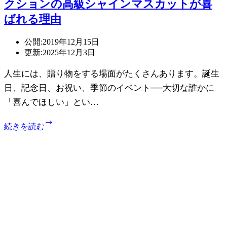
クションの高級シャインマスカットが喜
た
『ジ
ばれる理由
ェ
イ
公開:
2019年12月15日
ソ
更新:
2025年12月3日
ン
ウ
人生には、贈り物をする場面がたくさんあります。誕生
ィ
日、記念日、お祝い、季節のイベント──大切な誰かに
ン
タ
「喜んでほしい」とい…
ー
ズ
Hiro
続きを読む
テ
先
ィ
生
ー』
🌱
お
よ
す
う
す
や
め
く
ギ
入
フ
手！
ト
奇