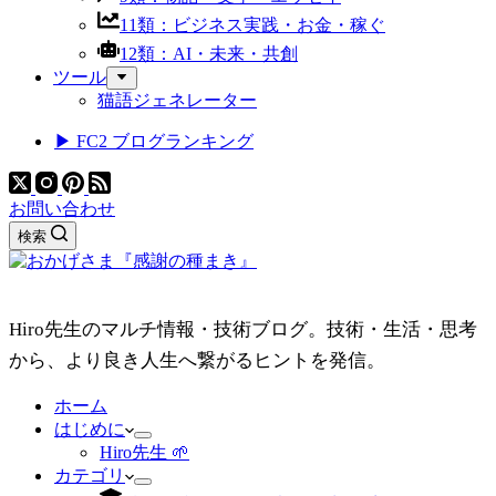
11類：ビジネス実践・お金・稼ぐ
12類：AI・未来・共創
ツール
猫語ジェネレーター
▶ FC2 ブログランキング
お問い合わせ
検索
Hiro先生のマルチ情報・技術ブログ。技術・生活・思考
から、より良き人生へ繋がるヒントを発信。
ホーム
はじめに
Hiro先生 🌱
カテゴリ