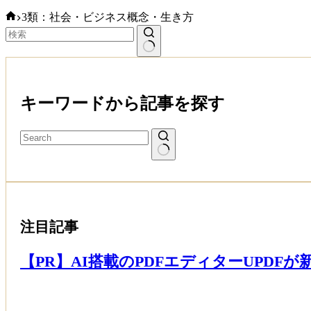
ホ
3類：社会・ビジネス概念・生き方
ー
ム
結
果
な
キーワードから記事を探す
し
注目記事
【PR】AI搭載のPDFエディターUPDF
Read More