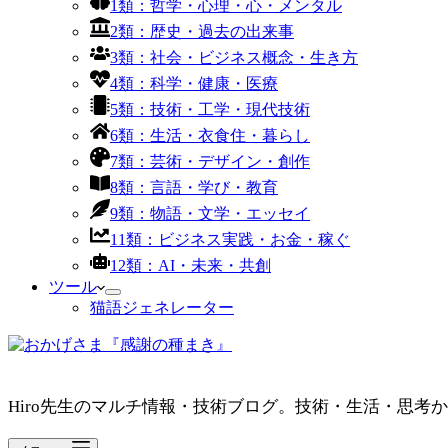
1類：哲学・心理・心・メンタル
2類：歴史・過去の出来事
3類：社会・ビジネス概念・生き方
4類：科学・健康・医療
5類：技術・工学・現代技術
6類：生活・衣食住・暮らし
7類：芸術・デザイン・創作
8類：言語・学び・教育
9類：物語・文学・エッセイ
11類：ビジネス実践・お金・稼ぐ
12類：AI・未来・共創
ツール
猫語ジェネレーター
Hiro先生のマルチ情報・技術ブログ。技術・生活・思考