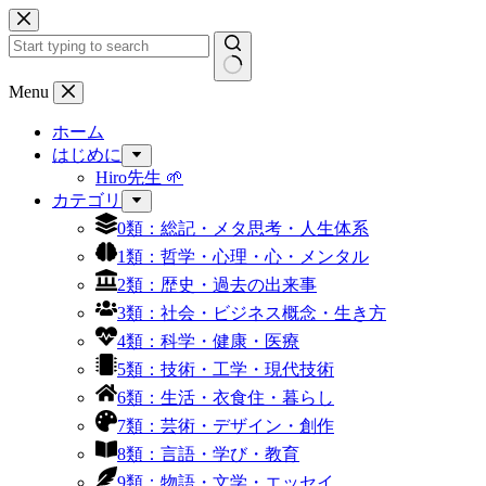
コ
ン
テ
ン
結
Menu
ツ
果
へ
ホーム
な
ス
はじめに
し
キ
Hiro先生 🌱
ッ
カテゴリ
プ
0類：総記・メタ思考・人生体系
1類：哲学・心理・心・メンタル
2類：歴史・過去の出来事
3類：社会・ビジネス概念・生き方
4類：科学・健康・医療
5類：技術・工学・現代技術
6類：生活・衣食住・暮らし
7類：芸術・デザイン・創作
8類：言語・学び・教育
9類：物語・文学・エッセイ