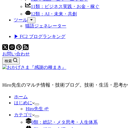
11類：ビジネス実践・お金・稼ぐ
12類：AI・未来・共創
ツール
猫語ジェネレーター
▶ FC2 ブログランキング
お問い合わせ
検索
Hiro先生のマルチ情報・技術ブログ。技術・生活・思考
ホーム
はじめに
Hiro先生 🌱
カテゴリ
0類：総記・メタ思考・人生体系