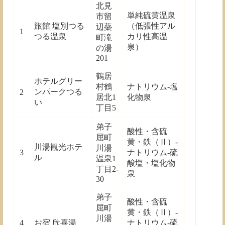
北見
単純硫黄温泉
市留
旅館 塩別つる
（低張性アル
辺蘂
1
つる温泉
カリ性高温
町滝
泉）
の湯
201
鶴居
ホテルグリー
村鶴
ナトリウム-塩
ンパークつる
2
居北1
化物泉
い
丁目5
弟子
酸性・含硫
屈町
黄・鉄（Ⅱ）-
川湯観光ホテ
川湯
3
ナトリウム-硫
ル
温泉1
酸塩・塩化物
丁目2-
泉
30
弟子
酸性・含硫
屈町
黄・鉄（Ⅱ）-
川湯
4
お宿 欣喜湯
ナトリウム-硫