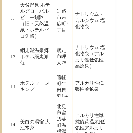
天然温泉 ホテ
ルグローバル
釧路
ナトリウム・
ビュー釧路
市末
カルシウム-塩
11
（旧・天然温
広町2
化物泉
泉・ホテルパ
丁目
コ釧路）
ナトリウム-塩
網走湖温泉郷
網走
化物泉（アル
ホテル網走湖
市呼
12
カリ性低張性
荘
人78
高原泉）
遠軽
ホテル ノース
アルカリ性低
町生
13
キング
張性冷鉱泉
田原
871-4
北見
市留
アルカリ性単
辺蘂
美白の湯宿 大
純硫黄温泉(低
14
町温
江本家
張性アルカリ
根湯