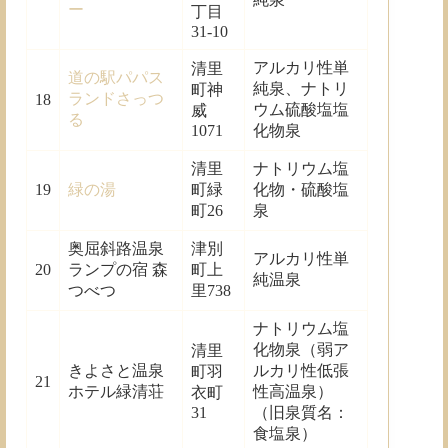
ー
丁目
31-10
アルカリ性単
清里
道の駅パパス
純泉、ナトリ
町神
ランドさっつ
18
ウム硫酸塩塩
威
る
1071
化物泉
清里
ナトリウム塩
19
緑の湯
町緑
化物・硫酸塩
町26
泉
奥屈斜路温泉
津別
アルカリ性単
20
ランプの宿 森
町上
純温泉
つべつ
里738
ナトリウム塩
化物泉（弱ア
清里
きよさと温泉
ルカリ性低張
町羽
21
ホテル緑清荘
性高温泉）
衣町
31
（旧泉質名：
食塩泉）