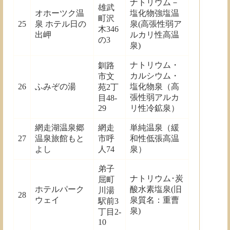
ナトリウム－
雄武
オホーツク温
塩化物強塩温
町沢
25
泉 ホテル日の
泉(高張性弱ア
木346
出岬
ルカリ性高温
の3
泉)
ナトリウム・
釧路
カルシウム・
市文
26
ふみぞの湯
塩化物泉（高
苑2丁
張性弱アルカ
目48-
29
リ性冷鉱泉）
網走湖温泉郷
網走
単純温泉（緩
27
温泉旅館もと
市呼
和性低張高温
よし
人74
泉）
弟子
ナトリウム･炭
屈町
ホテルパーク
酸水素塩泉(旧
川湯
28
ウェイ
泉質名：重曹
駅前3
泉)
丁目2-
10