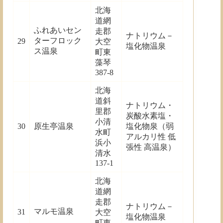
北海
道網
ふれあいセン
走郡
ナトリウム－
ターフロック
29
大空
塩化物温泉
ス温泉
町東
藻琴
387-8
北海
道斜
ナトリウム・
里郡
炭酸水素塩・
小清
30
原生亭温泉
塩化物泉（弱
水町
アルカリ性 低
浜小
張性 高温泉）
清水
137-1
北海
道網
走郡
ナトリウム－
マルモ温泉
31
大空
塩化物温泉
町東