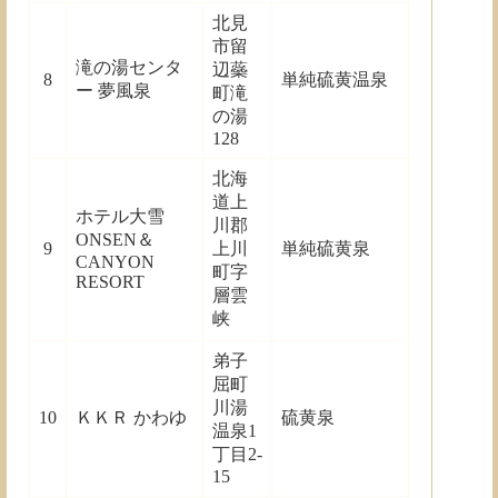
北見
市留
滝の湯センタ
辺蘂
8
単純硫黄温泉
ー 夢風泉
町滝
の湯
128
北海
道上
ホテル大雪
川郡
ONSEN＆
9
上川
単純硫黄泉
CANYON
町字
RESORT
層雲
峡
弟子
屈町
川湯
10
ＫＫＲ かわゆ
硫黄泉
温泉1
丁目2-
15