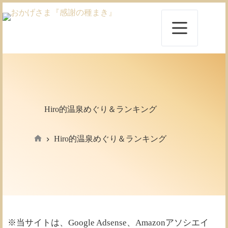
コ
ン
テ
ン
ツ
へ
ス
キ
ッ
プ
Hiro的温泉めぐり＆ランキング
Hiro的温泉めぐり＆ランキング
ホ
ー
ム
※当サイトは、Google Adsense、Amazonアソシエイ