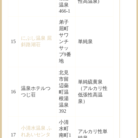
性高温泉)
温泉
466-1
弟子
屈町
サワ
にぶし温泉 屈
15
ンチ
単純泉
斜路湖荘
サッ
プ9番
地
北見
市留
単純硫黄泉
辺蘂
温泉ホテルつ
（アルカリ性
16
町温
つじ荘
低張性高温
根湯
泉）
温泉
392
小清
小清水温泉 ふ
水町
アルカリ性単
れあいセンタ
17
南町1
純泉