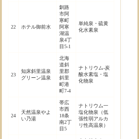
釧路
市阿
寒町
単純泉・硫黄
22
ホテル御前水
阿寒
化水素泉
湖温
泉4丁
目5-1
北海
道斜
ナトリウム-炭
知床斜里温泉
里郡
酸水素塩・塩
23
グリーン温泉
斜里
化物泉
町港
町7-4
帯広
ナトリウム一
市西
天然温泉やよ
塩化物泉（低
24
18条
い乃湯
張性弱アルカ
南2丁
リ性高温泉）
目5