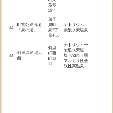
藻琴
59-4
弟子
町営公衆浴場
屈町
ナトリウム－
32
「泉の湯」
泉3丁
炭酸水素塩泉
目4-30
ナトリウム一
斜里
炭酸水素塩・
斜里温泉 湯元
町西
33
塩化物泉（弱
館
町13-
アルカリ性低
11
張性高温泉）