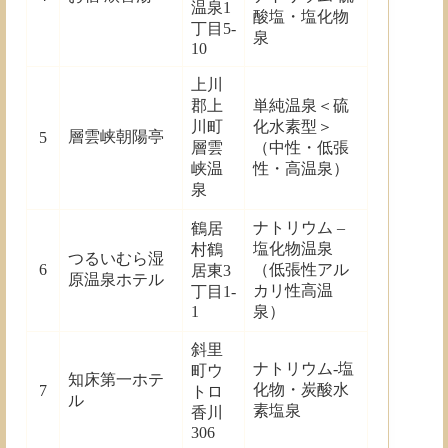
温泉1
酸塩・塩化物
丁目5-
泉
10
上川
郡上
単純温泉＜硫
川町
化水素型＞
層雲峡朝陽亭
5
層雲
（中性・低張
峡温
性・高温泉）
泉
ナトリウム –
鶴居
塩化物温泉
村鶴
つるいむら湿
6
（低張性アル
居東3
原温泉ホテル
カリ性高温
丁目1-
1
泉）
斜里
ナトリウム-塩
町ウ
知床第一ホテ
化物・炭酸水
7
トロ
ル
素塩泉
香川
306