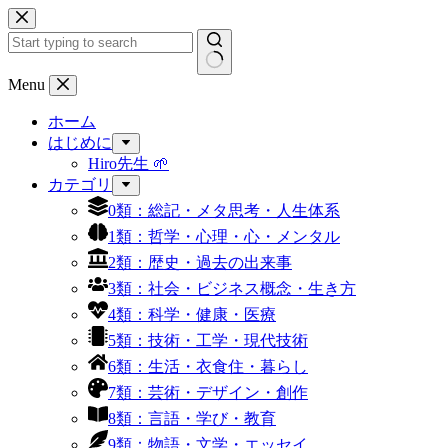
コ
ン
テ
ン
結
Menu
ツ
果
へ
ホーム
な
ス
はじめに
し
キ
Hiro先生 🌱
ッ
カテゴリ
プ
0類：総記・メタ思考・人生体系
1類：哲学・心理・心・メンタル
2類：歴史・過去の出来事
3類：社会・ビジネス概念・生き方
4類：科学・健康・医療
5類：技術・工学・現代技術
6類：生活・衣食住・暮らし
7類：芸術・デザイン・創作
8類：言語・学び・教育
9類：物語・文学・エッセイ