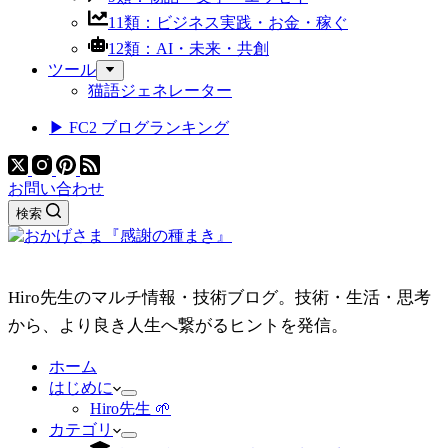
11類：ビジネス実践・お金・稼ぐ
12類：AI・未来・共創
ツール
猫語ジェネレーター
▶ FC2 ブログランキング
お問い合わせ
検索
Hiro先生のマルチ情報・技術ブログ。技術・生活・思考
から、より良き人生へ繋がるヒントを発信。
ホーム
はじめに
Hiro先生 🌱
カテゴリ