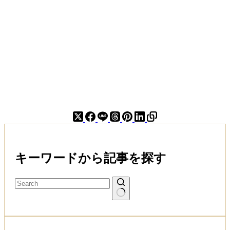
し
い
カ
レ
ー
を
作
る
た
め
に
ど
ん
な
キーワードから記事を探す
隠
し
味
を
入
れ
ま