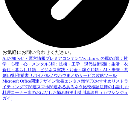
お気軽にお問い合わせください。
All
お知らせ・運営情報
プレミアコンテンツ
∞ Hiro ∞ の薦め
1類：哲
学・心理・心・メンタル
5類：技術・工学・現代技術
6類：生活・衣
食住・暮らし
11類：ビジネス実践・お金・稼ぐ
12類：AI・未来・共
創
HP制作覚書
サバイバル
ノウハウまとめ
サービス攻略
ツール
Microsoft Office関連
デザイン覚書
エンタメ
雑学
FX
おすすめリスト
ラ
イティング
PC関連
スマホ関連
あるあるネタ
比較検証
法律のお話し
お
料理コーナー
水のおはなし
お悩み解消
山菜
川真珠貝（カワシンジュ
ガイ）