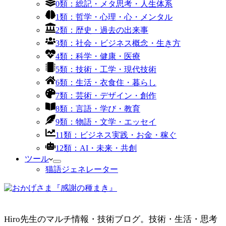
0類：総記・メタ思考・人生体系
1類：哲学・心理・心・メンタル
2類：歴史・過去の出来事
3類：社会・ビジネス概念・生き方
4類：科学・健康・医療
5類：技術・工学・現代技術
6類：生活・衣食住・暮らし
7類：芸術・デザイン・創作
8類：言語・学び・教育
9類：物語・文学・エッセイ
11類：ビジネス実践・お金・稼ぐ
12類：AI・未来・共創
ツール
猫語ジェネレーター
Hiro先生のマルチ情報・技術ブログ。技術・生活・思考