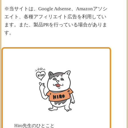
※当サイトは、Google Adsense、Amazonアソシ
エイト、各種アフィリエイト広告を利用してい
ます。また、製品PRを行っている場合がありま
す。
Hiro先生のひとこと