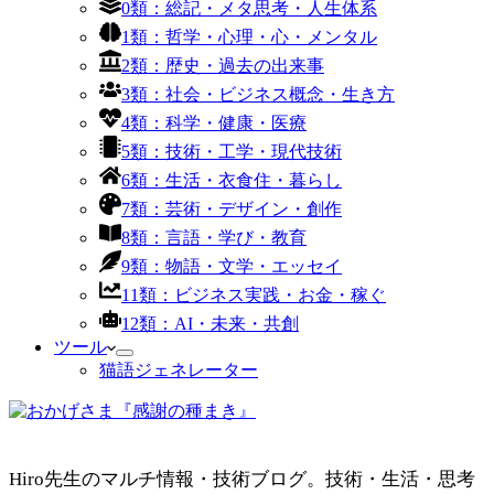
0類：総記・メタ思考・人生体系
1類：哲学・心理・心・メンタル
2類：歴史・過去の出来事
3類：社会・ビジネス概念・生き方
4類：科学・健康・医療
5類：技術・工学・現代技術
6類：生活・衣食住・暮らし
7類：芸術・デザイン・創作
8類：言語・学び・教育
9類：物語・文学・エッセイ
11類：ビジネス実践・お金・稼ぐ
12類：AI・未来・共創
ツール
猫語ジェネレーター
Hiro先生のマルチ情報・技術ブログ。技術・生活・思考