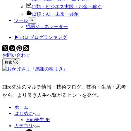
11類：ビジネス実践・お金・稼ぐ
12類：AI・未来・共創
ツール
猫語ジェネレーター
▶ FC2 ブログランキング
お問い合わせ
検索
Hiro先生のマルチ情報・技術ブログ。技術・生活・思考
から、より良き人生へ繋がるヒントを発信。
ホーム
はじめに
Hiro先生 🌱
カテゴリ