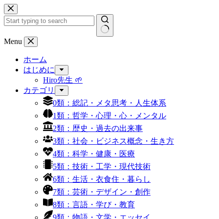
コ
ン
テ
ン
結
Menu
ツ
果
へ
ホーム
な
ス
はじめに
し
キ
Hiro先生 🌱
ッ
カテゴリ
プ
0類：総記・メタ思考・人生体系
1類：哲学・心理・心・メンタル
2類：歴史・過去の出来事
3類：社会・ビジネス概念・生き方
4類：科学・健康・医療
5類：技術・工学・現代技術
6類：生活・衣食住・暮らし
7類：芸術・デザイン・創作
8類：言語・学び・教育
9類：物語・文学・エッセイ