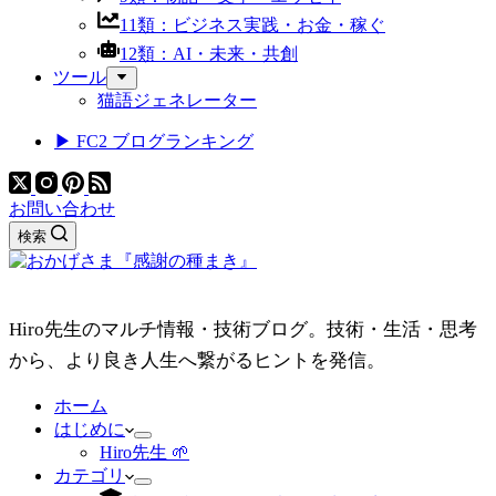
11類：ビジネス実践・お金・稼ぐ
12類：AI・未来・共創
ツール
猫語ジェネレーター
▶ FC2 ブログランキング
お問い合わせ
検索
Hiro先生のマルチ情報・技術ブログ。技術・生活・思考
から、より良き人生へ繋がるヒントを発信。
ホーム
はじめに
Hiro先生 🌱
カテゴリ