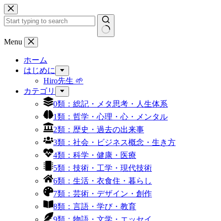
コ
ン
テ
ン
結
Menu
ツ
果
へ
ホーム
な
ス
はじめに
し
キ
Hiro先生 🌱
ッ
カテゴリ
プ
0類：総記・メタ思考・人生体系
1類：哲学・心理・心・メンタル
2類：歴史・過去の出来事
3類：社会・ビジネス概念・生き方
4類：科学・健康・医療
5類：技術・工学・現代技術
6類：生活・衣食住・暮らし
7類：芸術・デザイン・創作
8類：言語・学び・教育
9類：物語・文学・エッセイ