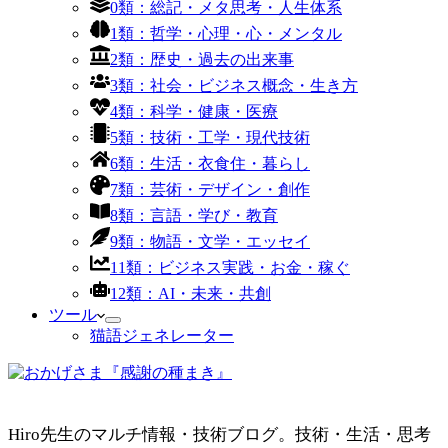
0類：総記・メタ思考・人生体系
1類：哲学・心理・心・メンタル
2類：歴史・過去の出来事
3類：社会・ビジネス概念・生き方
4類：科学・健康・医療
5類：技術・工学・現代技術
6類：生活・衣食住・暮らし
7類：芸術・デザイン・創作
8類：言語・学び・教育
9類：物語・文学・エッセイ
11類：ビジネス実践・お金・稼ぐ
12類：AI・未来・共創
ツール
猫語ジェネレーター
Hiro先生のマルチ情報・技術ブログ。技術・生活・思考