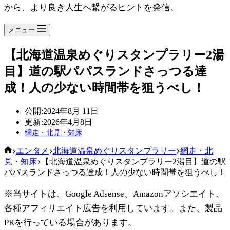
から、より良き人生へ繋がるヒントを発信。
メニュー
【北海道温泉めぐりスタンプラリー2湯
目】道の駅パパスランドさっつる達
成！人の少ない時間帯を狙うべし！
公開:
2024年8月 11日
更新:
2026年4月8日
網走・北見・知床
ホ
エンタメ
北海道温泉めぐりスタンプラリー
網走・北
ー
見・知床
【北海道温泉めぐりスタンプラリー2湯目】道の駅
ム
パパスランドさっつる達成！人の少ない時間帯を狙うべし！
※当サイトは、Google Adsense、Amazonアソシエイト、
各種アフィリエイト広告を利用しています。また、製品
PRを行っている場合があります。