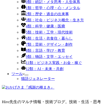
0類：総記・メタ思考・人生体系
1類：哲学・心理・心・メンタル
2類：歴史・過去の出来事
3類：社会・ビジネス概念・生き方
4類：科学・健康・医療
5類：技術・工学・現代技術
6類：生活・衣食住・暮らし
7類：芸術・デザイン・創作
8類：言語・学び・教育
9類：物語・文学・エッセイ
11類：ビジネス実践・お金・稼ぐ
12類：AI・未来・共創
ツール
猫語ジェネレーター
Hiro先生のマルチ情報・技術ブログ。技術・生活・思考