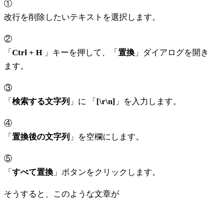
①
改行を削除したいテキストを選択します。
②
「
Ctrl + H
」キーを押して、「
置換
」ダイアログを開き
ます。
③
「
検索する文字列
」に 「
[\r\n]
」を入力します。
④
「
置換後の文字列
」を空欄にします。
⑤
「
すべて置換
」ボタンをクリックします。
そうすると、このような文章が