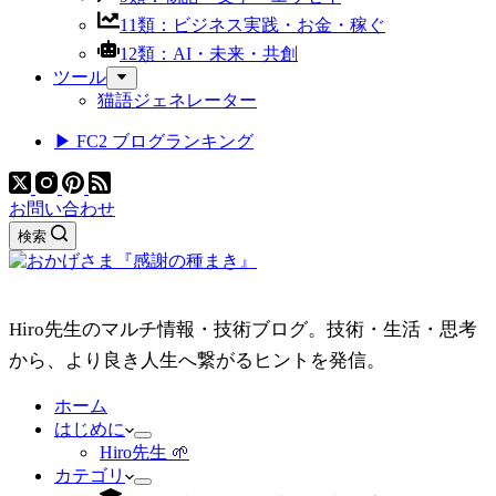
11類：ビジネス実践・お金・稼ぐ
12類：AI・未来・共創
ツール
猫語ジェネレーター
▶ FC2 ブログランキング
お問い合わせ
検索
Hiro先生のマルチ情報・技術ブログ。技術・生活・思考
から、より良き人生へ繋がるヒントを発信。
ホーム
はじめに
Hiro先生 🌱
カテゴリ