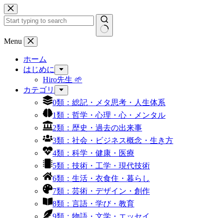
コ
ン
テ
ン
結
Menu
ツ
果
へ
ホーム
な
ス
はじめに
し
キ
Hiro先生 🌱
ッ
カテゴリ
プ
0類：総記・メタ思考・人生体系
1類：哲学・心理・心・メンタル
2類：歴史・過去の出来事
3類：社会・ビジネス概念・生き方
4類：科学・健康・医療
5類：技術・工学・現代技術
6類：生活・衣食住・暮らし
7類：芸術・デザイン・創作
8類：言語・学び・教育
9類：物語・文学・エッセイ