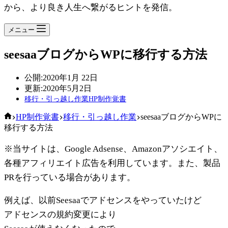
から、より良き人生へ繋がるヒントを発信。
メニュー
seesaaブログからWPに移行する方法
公開:
2020年1月 22日
更新:
2020年5月2日
移行・引っ越し作業
HP制作覚書
ホ
HP制作覚書
移行・引っ越し作業
seesaaブログからWPに
ー
移行する方法
ム
※当サイトは、Google Adsense、Amazonアソシエイト、
各種アフィリエイト広告を利用しています。また、製品
PRを行っている場合があります。
例えば、以前Seesaaでアドセンスをやっていたけど
アドセンスの規約変更により