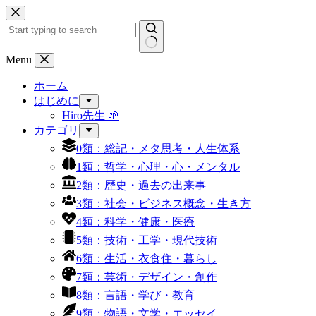
コ
ン
テ
ン
結
Menu
ツ
果
へ
ホーム
な
ス
はじめに
し
キ
Hiro先生 🌱
ッ
カテゴリ
プ
0類：総記・メタ思考・人生体系
1類：哲学・心理・心・メンタル
2類：歴史・過去の出来事
3類：社会・ビジネス概念・生き方
4類：科学・健康・医療
5類：技術・工学・現代技術
6類：生活・衣食住・暮らし
7類：芸術・デザイン・創作
8類：言語・学び・教育
9類：物語・文学・エッセイ