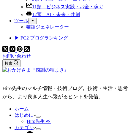
11類：ビジネス実践・お金・稼ぐ
12類：AI・未来・共創
ツール
猫語ジェネレーター
▶ FC2 ブログランキング
お問い合わせ
検索
Hiro先生のマルチ情報・技術ブログ。技術・生活・思考
から、より良き人生へ繋がるヒントを発信。
ホーム
はじめに
Hiro先生 🌱
カテゴリ