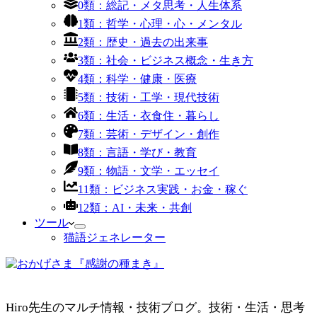
0類：総記・メタ思考・人生体系
1類：哲学・心理・心・メンタル
2類：歴史・過去の出来事
3類：社会・ビジネス概念・生き方
4類：科学・健康・医療
5類：技術・工学・現代技術
6類：生活・衣食住・暮らし
7類：芸術・デザイン・創作
8類：言語・学び・教育
9類：物語・文学・エッセイ
11類：ビジネス実践・お金・稼ぐ
12類：AI・未来・共創
ツール
猫語ジェネレーター
Hiro先生のマルチ情報・技術ブログ。技術・生活・思考