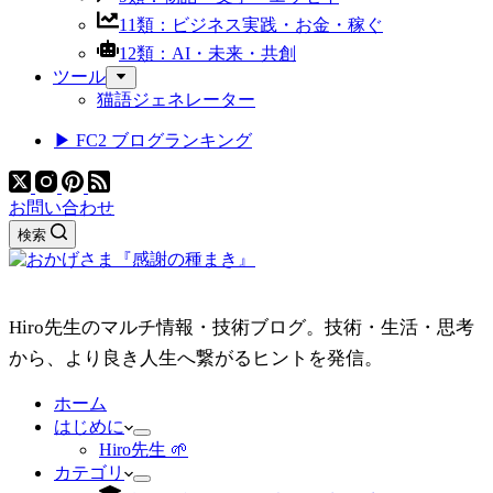
11類：ビジネス実践・お金・稼ぐ
12類：AI・未来・共創
ツール
猫語ジェネレーター
▶ FC2 ブログランキング
お問い合わせ
検索
Hiro先生のマルチ情報・技術ブログ。技術・生活・思考
から、より良き人生へ繋がるヒントを発信。
ホーム
はじめに
Hiro先生 🌱
カテゴリ