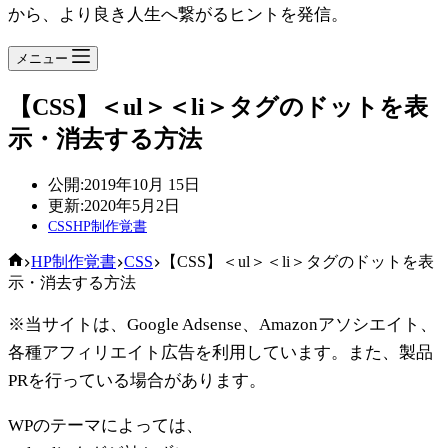
から、より良き人生へ繋がるヒントを発信。
メニュー
【CSS】＜ul＞＜li＞タグのドットを表
示・消去する方法
公開:
2019年10月 15日
更新:
2020年5月2日
CSS
HP制作覚書
ホ
HP制作覚書
CSS
【CSS】＜ul＞＜li＞タグのドットを表
ー
示・消去する方法
ム
※当サイトは、Google Adsense、Amazonアソシエイト、
各種アフィリエイト広告を利用しています。また、製品
PRを行っている場合があります。
WPのテーマによっては、