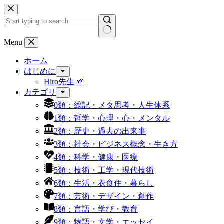
コ
ン
テ
ン
結
Menu
ツ
果
へ
ホーム
な
ス
はじめに
し
キ
Hiro先生 🌱
ッ
カテゴリ
プ
0類：総記・メタ思考・人生体系
1類：哲学・心理・心・メンタル
2類：歴史・過去の出来事
3類：社会・ビジネス概念・生き方
4類：科学・健康・医療
5類：技術・工学・現代技術
6類：生活・衣食住・暮らし
7類：芸術・デザイン・創作
8類：言語・学び・教育
9類：物語・文学・エッセイ