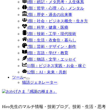
0類：総記・メタ思考・人生体系
1類：哲学・心理・心・メンタル
2類：歴史・過去の出来事
3類：社会・ビジネス概念・生き方
4類：科学・健康・医療
5類：技術・工学・現代技術
6類：生活・衣食住・暮らし
7類：芸術・デザイン・創作
8類：言語・学び・教育
9類：物語・文学・エッセイ
11類：ビジネス実践・お金・稼ぐ
12類：AI・未来・共創
ツール
猫語ジェネレーター
Hiro先生のマルチ情報・技術ブログ。技術・生活・思考