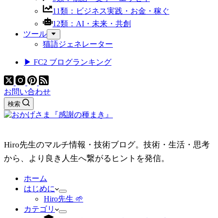
11類：ビジネス実践・お金・稼ぐ
12類：AI・未来・共創
ツール
猫語ジェネレーター
▶ FC2 ブログランキング
お問い合わせ
検索
Hiro先生のマルチ情報・技術ブログ。技術・生活・思考
から、より良き人生へ繋がるヒントを発信。
ホーム
はじめに
Hiro先生 🌱
カテゴリ