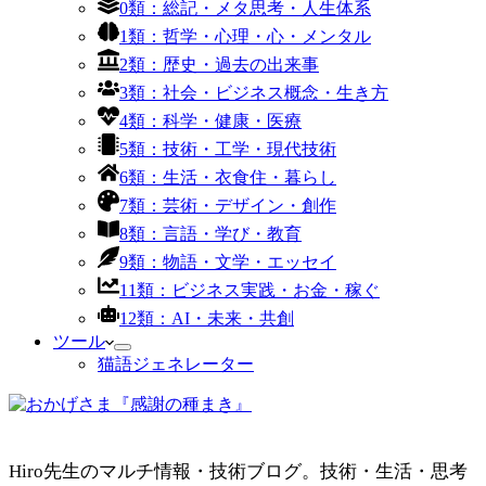
0類：総記・メタ思考・人生体系
1類：哲学・心理・心・メンタル
2類：歴史・過去の出来事
3類：社会・ビジネス概念・生き方
4類：科学・健康・医療
5類：技術・工学・現代技術
6類：生活・衣食住・暮らし
7類：芸術・デザイン・創作
8類：言語・学び・教育
9類：物語・文学・エッセイ
11類：ビジネス実践・お金・稼ぐ
12類：AI・未来・共創
ツール
猫語ジェネレーター
Hiro先生のマルチ情報・技術ブログ。技術・生活・思考