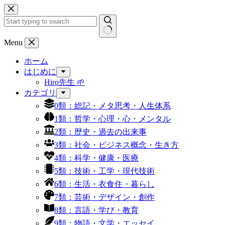
コ
ン
テ
ン
結
Menu
ツ
果
へ
ホーム
な
ス
はじめに
し
キ
Hiro先生 🌱
ッ
カテゴリ
プ
0類：総記・メタ思考・人生体系
1類：哲学・心理・心・メンタル
2類：歴史・過去の出来事
3類：社会・ビジネス概念・生き方
4類：科学・健康・医療
5類：技術・工学・現代技術
6類：生活・衣食住・暮らし
7類：芸術・デザイン・創作
8類：言語・学び・教育
9類：物語・文学・エッセイ