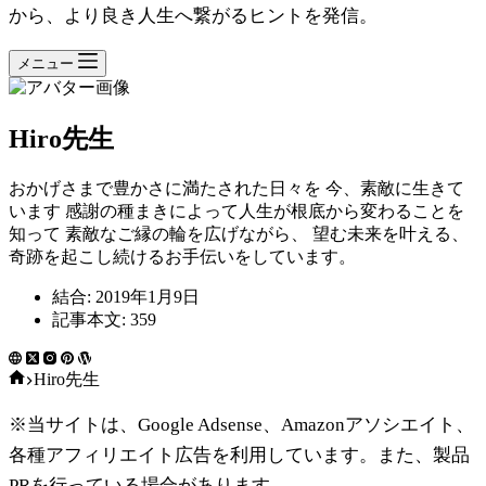
から、より良き人生へ繋がるヒントを発信。
メニュー
Hiro先生
おかげさまで豊かさに満たされた日々を 今、素敵に生きて
います 感謝の種まきによって人生が根底から変わることを
知って 素敵なご縁の輪を広げながら、 望む未来を叶える、
奇跡を起こし続けるお手伝いをしています。
結合: 2019年1月9日
記事本文: 359
ホ
Hiro先生
ー
※当サイトは、Google Adsense、Amazonアソシエイト、
ム
各種アフィリエイト広告を利用しています。また、製品
PRを行っている場合があります。