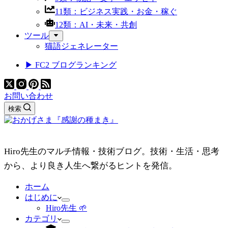
11類：ビジネス実践・お金・稼ぐ
12類：AI・未来・共創
ツール
猫語ジェネレーター
▶ FC2 ブログランキング
お問い合わせ
検索
Hiro先生のマルチ情報・技術ブログ。技術・生活・思考
から、より良き人生へ繋がるヒントを発信。
ホーム
はじめに
Hiro先生 🌱
カテゴリ