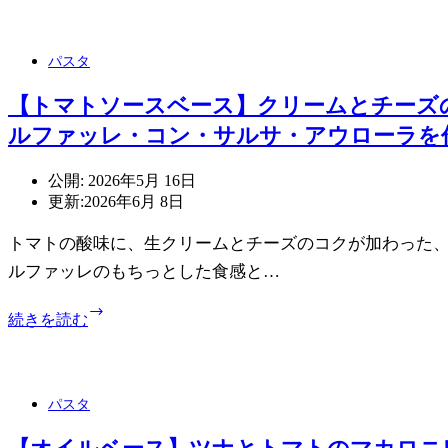
ル
ベ
ー
パスタ
ス】
卵
【トマトソースベース】クリームとチーズ
と
ルファッレ・コン・サルサ・アウローラを
ア
ス
パ
公開:
2026年5月 16日
ラ
更新:
2026年6月 8日
の
シ
トマトの酸味に、生クリームとチーズのコクが加わった、
ョ
ルファッレのもちっとした食感と…
ー
ト
【ト
続きを読む
パ
マ
ス
ト
タ
ソ
レ
ー
パスタ
シ
ス
ピ
ベ