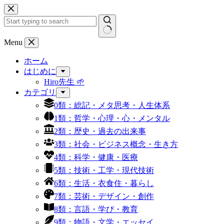
コ
ン
テ
ン
結
Menu
ツ
果
へ
ホーム
な
ス
はじめに
し
キ
Hiro先生 🌱
ッ
カテゴリ
プ
0類：総記・メタ思考・人生体系
1類：哲学・心理・心・メンタル
2類：歴史・過去の出来事
3類：社会・ビジネス概念・生き方
4類：科学・健康・医療
5類：技術・工学・現代技術
6類：生活・衣食住・暮らし
7類：芸術・デザイン・創作
8類：言語・学び・教育
9類：物語・文学・エッセイ