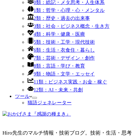
0類：総記・メタ思考・人生体系
1類：哲学・心理・心・メンタル
2類：歴史・過去の出来事
3類：社会・ビジネス概念・生き方
4類：科学・健康・医療
5類：技術・工学・現代技術
6類：生活・衣食住・暮らし
7類：芸術・デザイン・創作
8類：言語・学び・教育
9類：物語・文学・エッセイ
11類：ビジネス実践・お金・稼ぐ
12類：AI・未来・共創
ツール
猫語ジェネレーター
Hiro先生のマルチ情報・技術ブログ。技術・生活・思考