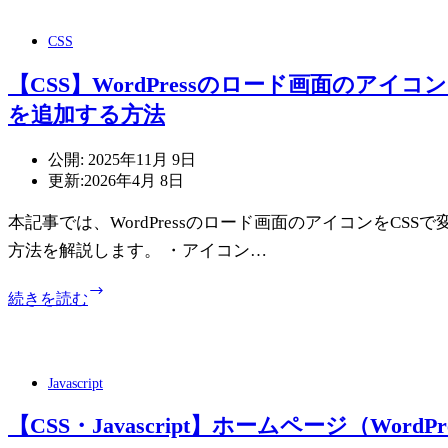
測
の
す
旅
CSS
る
を
方
思
【CSS】WordPressのロード画面のア
法
う
を追加する方法
存
分
楽
公開:
2025年11月 9日
し
更新:
2026年4月 8日
め
本記事では、WordPressのロード画面のアイコンをCS
る
ロ
方法を解説します。 ・アイコン…
ー
ド
【CSS】
続きを読む
ト
WordPress
リ
の
ッ
ロ
プ
ー
Javascript
に
ド
最
画
【CSS・Javascript】ホームページ（Wor
適
面