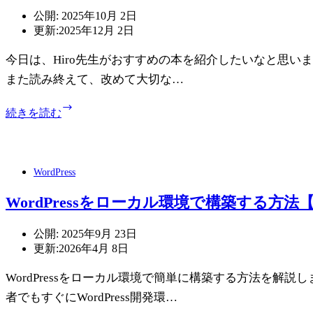
の
公開:
2025年10月 2日
日
更新:
2025年12月 2日
時
に
今日は、Hiro先生がおすすめの本を紹介したいなと思い
加
え
また読み終えて、改めて大切な…
曜
日
お
続きを読む
を
金
表
と
示
幸
す
せ
WordPress
る
を
方
生
WordPressをローカル環境で構築する方法【L
法
み
出
公開:
2025年9月 23日
す
更新:
2026年4月 8日
黄
金
WordPressをローカル環境で簡単に構築する方法を解説し
法
者でもすぐにWordPress開発環…
則
を