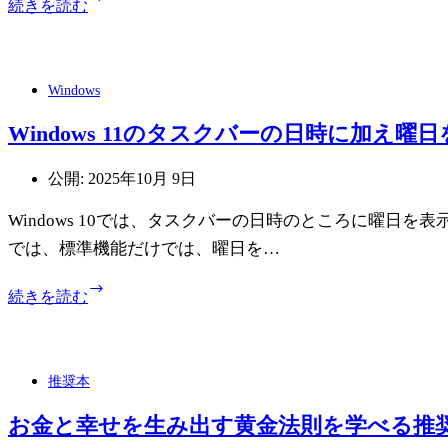
す
続きを読む
AI
れ
る
搭
る
方
載
方
法
の
法
Windows
PDF
エ
Windows 11のタスクバーの日時に加え曜
デ
ィ
公開:
2025年10月 9日
タ
ー
Windows 10では、タスクバーの日時のところに曜日を表示
UPDF
が
では、標準機能だけでは、曜日を…
新
次
Windows
続きを読む
元
11
の
す
タ
ぎ
ス
て
推奨本
ク
ヤ
バ
バ
お金と幸せを生み出す黄金法則を学べる推
ー
い！