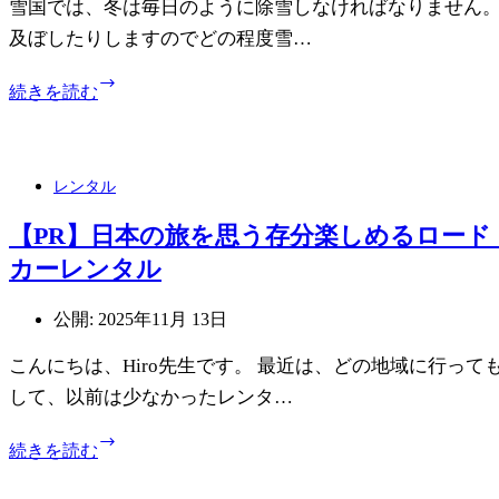
雪国では、冬は毎日のように除雪しなければなりません。
ト
及ぼしたりしますのでどの程度雪…
の
作
【雪
り
続きを読む
国
方
必
【ア
見】
メ
天
リ
レンタル
気
カ
予
の
【PR】日本の旅を思う存分楽しめるロー
報
思
カーレンタル
か
い
ら
出
無
公開:
2025年11月 13日
の
料
レ
で
こんにちは、Hiro先生です。 最近は、どの地域に行って
シ
積
ピ】
して、以前は少なかったレンタ…
雪
量
【PR】
続きを読む
を
日
予
本