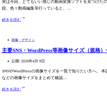
り
実は今回、とてもいい感じの動画変換ソフトを見つけたの
ジ
段、色々動画編集等行っていると、…
ュ
ー
【PR】
続きを読む
シ
動
ー
画
＆
変
ア
換
画像・デザイン
ボ
ソ
カ
フ
主要SNS・WordPress等画像サイズ（規格
ド
ト、
ソ
も
公開:
2026年4月 9日
ー
う
ス
迷
SNSやWordPressの画像サイズを一覧で知りたい方へ。 本記
で
わ
味
などの画像サイズをまとめて確認…
な
変
い。
主
WonderFox
続きを読む
HD
要
Video
SNS・
Converter
WordPress
Factory
等