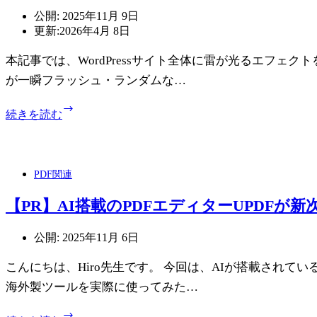
な
の
公開:
2025年11月 9日
キ
ア
更新:
2026年4月 8日
ャ
イ
ン
コ
本記事では、WordPressサイト全体に雷が光るエフェ
ピ
ン
ン
を
が一瞬フラッシュ・ランダムな…
グ
変
カ
【CSS・
え
続きを読む
ー
Javascript】
る
レ
ホ
方
ン
ー
法・
タ
ム
ア
PDF関連
ル
ペ
ニ
ー
メ
【PR】AI搭載のPDFエディターUPDFが
ジ
ー
（WordPress）
シ
公開:
2025年11月 6日
に
ョ
雷
ン
こんにちは、Hiro先生です。 今回は、AIが搭載されてい
効
を
海外製ツールを実際に使ってみた…
果
追
を
加
【PR】
入