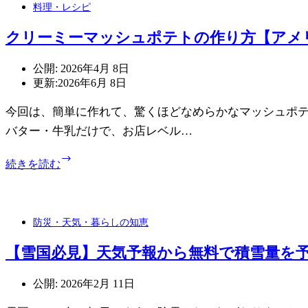
Pro
料理・レシピ
画
を
像
使
クリーミーマッシュポテトの作り方【アメ
サ
っ
イ
て
公開:
2026年4月 8日
ズ
み
更新:
2026年6月 8日
（規
た
格）
率
今回は、簡単に作れて、驚くほどなめらかなマッシュポテ
一
直
覧
バター・牛乳だけで、お店レベル…
な
ま
感
と
ク
想
続きを読む
め
リ
ー
ミ
ー
防災・天気・暮らしの知恵
マ
ッ
【雪国必見】天気予報から無料で積雪量を
シ
ュ
公開:
2026年2月 11日
ポ
テ