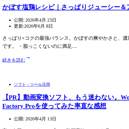
ポ
み
かぼす塩鶏レシピ｜さっぱりジューシー＆
モ
た
ド
ー
公開:
2026年4月 23日
ロ
更新:
2026年6月 8日
を
作
さっぱり×コクの最強バランス。かぼすの爽やかさと、濃
っ
です。 ・脂っこくないのに満足…
て
み
か
続きを読む
た
ぼ
す
塩
鶏
ソフト・ツール活用
レ
シ
【PR】動画変換ソフト、もう迷わない。WonderFox
ピ
Factory Proを使ってみた率直な感想
｜
さ
っ
公開:
2026年4月 13日
ぱ