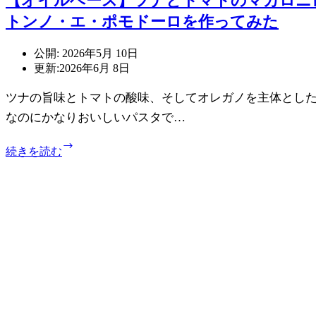
【オイルベース】ツナとトマトのマカロニ
｜
ー
マ
トンノ・エ・ポモドーロを作ってみた
ス】
ッ
ク
ケ
リ
公開:
2026年5月 10日
ロ
ー
更新:
2026年6月 8日
ー
ム
ニ・
と
ツナの旨味とトマトの酸味、そしてオレガノを主体とし
コ
チ
なのにかなりおいしいパスタで…
ン・
ー
ウ
ズ
【オ
ォ
続きを読む
の
イ
ー
フ
ル
ヴ
ァ
ベ
ァ・
ル
ー
エ・
フ
ス】
ア
ァ
ツ
ス
ッ
ナ
パ
レ
と
ラ
レ
ト
ジ
シ
マ
を
ピ
ト
作