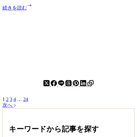
WordPress
学
続きを読む
を
べ
ロ
る
ー
推
カ
奨
ル
本
環
境
で
構
築
す
る
方
法
1
2
3
4
…
24
【Local
次へ
対
応】
キーワードから記事を探す