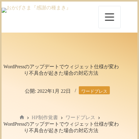
コ
ン
テ
ン
ツ
へ
ス
キ
ッ
プ
WordPressのアップデートでウィジェット仕様が変わ
り不具合が起きた場合の対応方法
公開:
2022年1月 22日
ワードプレス
HP制作覚書
ワードプレス
ホ
WordPressのアップデートでウィジェット仕様が変わ
ー
り不具合が起きた場合の対応方法
ム