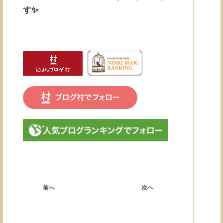
す✨
前へ
次へ