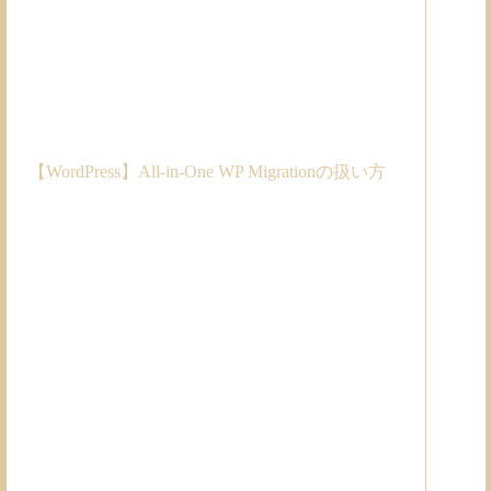
【WordPress】All-in-One WP Migrationの扱い方