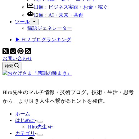
11類：ビジネス実践・お金・稼ぐ
12類：AI・未来・共創
ツール
猫語ジェネレーター
▶ FC2 ブログランキング
お問い合わせ
検索
Hiro先生のマルチ情報・技術ブログ。技術・生活・思考
から、より良き人生へ繋がるヒントを発信。
ホーム
はじめに
Hiro先生 🌱
カテゴリ