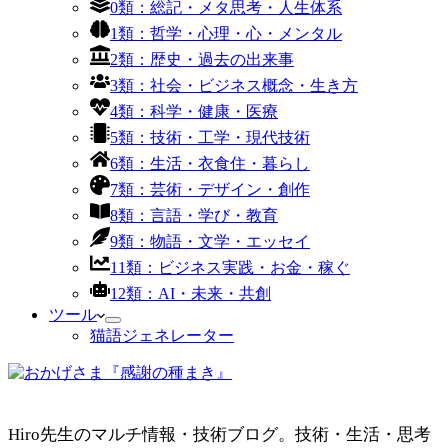
0類：総記・メタ思考・人生体系
1類：哲学・心理・心・メンタル
2類：歴史・過去の出来事
3類：社会・ビジネス概念・生き方
4類：科学・健康・医療
5類：技術・工学・現代技術
6類：生活・衣食住・暮らし
7類：芸術・デザイン・創作
8類：言語・学び・教育
9類：物語・文学・エッセイ
11類：ビジネス実践・お金・稼ぐ
12類：AI・未来・共創
ツール
猫語ジェネレーター
Hiro先生のマルチ情報・技術ブログ。技術・生活・思考