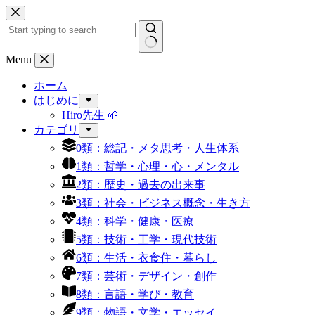
コ
ン
テ
ン
結
Menu
ツ
果
へ
ホーム
な
ス
はじめに
し
キ
Hiro先生 🌱
ッ
カテゴリ
プ
0類：総記・メタ思考・人生体系
1類：哲学・心理・心・メンタル
2類：歴史・過去の出来事
3類：社会・ビジネス概念・生き方
4類：科学・健康・医療
5類：技術・工学・現代技術
6類：生活・衣食住・暮らし
7類：芸術・デザイン・創作
8類：言語・学び・教育
9類：物語・文学・エッセイ