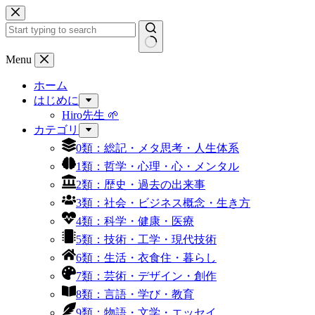
コ
ン
テ
ン
結
Menu
ツ
果
へ
ホーム
な
ス
はじめに
し
キ
Hiro先生 🌱
ッ
カテゴリ
プ
0類：総記・メタ思考・人生体系
1類：哲学・心理・心・メンタル
2類：歴史・過去の出来事
3類：社会・ビジネス概念・生き方
4類：科学・健康・医療
5類：技術・工学・現代技術
6類：生活・衣食住・暮らし
7類：芸術・デザイン・創作
8類：言語・学び・教育
9類：物語・文学・エッセイ