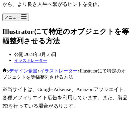
から、より良き人生へ繋がるヒントを発信。
メニュー
Illustratorにて特定のオブジェクトを等
幅整列させる方法
公開:
2023年3月 25日
イラストレーター
ホ
デザイン覚書
イラストレーター
Illustratorにて特定のオ
ー
ブジェクトを等幅整列させる方法
ム
※当サイトは、Google Adsense、Amazonアソシエイト、
各種アフィリエイト広告を利用しています。また、製品
PRを行っている場合があります。