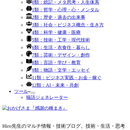
0類：総記・メタ思考・人生体系
1類：哲学・心理・心・メンタル
2類：歴史・過去の出来事
3類：社会・ビジネス概念・生き方
4類：科学・健康・医療
5類：技術・工学・現代技術
6類：生活・衣食住・暮らし
7類：芸術・デザイン・創作
8類：言語・学び・教育
9類：物語・文学・エッセイ
11類：ビジネス実践・お金・稼ぐ
12類：AI・未来・共創
ツール
猫語ジェネレーター
Hiro先生のマルチ情報・技術ブログ。技術・生活・思考