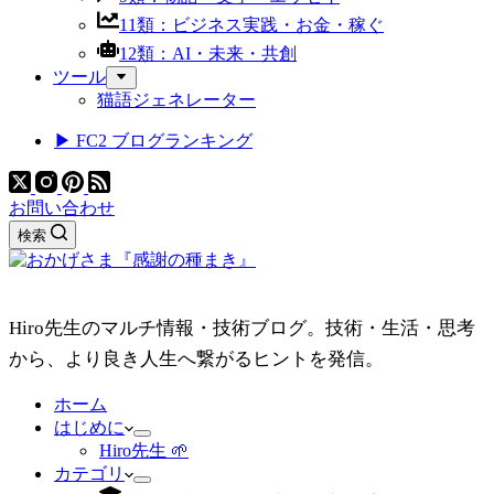
11類：ビジネス実践・お金・稼ぐ
12類：AI・未来・共創
ツール
猫語ジェネレーター
▶ FC2 ブログランキング
お問い合わせ
検索
Hiro先生のマルチ情報・技術ブログ。技術・生活・思考
から、より良き人生へ繋がるヒントを発信。
ホーム
はじめに
Hiro先生 🌱
カテゴリ