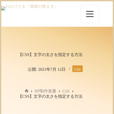
コ
ン
テ
ン
ツ
へ
ス
キ
ッ
プ
【CSS】文字の太さを指定する方法
公開:
2021年7月 12日
CSS
HP制作覚書
CSS
ホ
【CSS】文字の太さを指定する方法
ー
ム