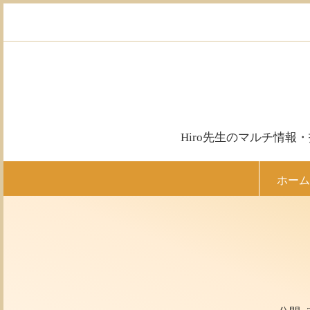
コ
ン
テ
ン
ツ
へ
ス
キ
ッ
Hiro先生のマルチ情
プ
ホーム