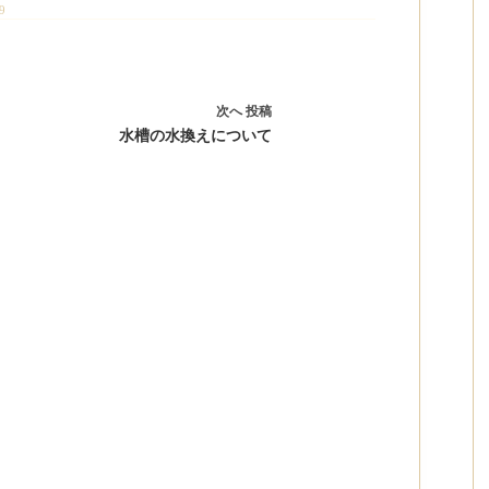
9
次へ
投稿
水槽の水換えについて