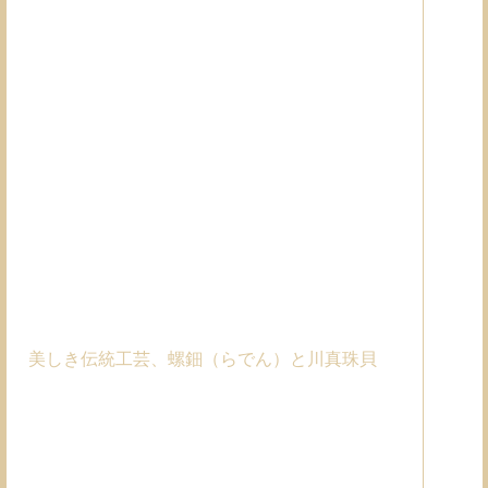
美しき伝統工芸、螺鈿（らでん）と川真珠貝