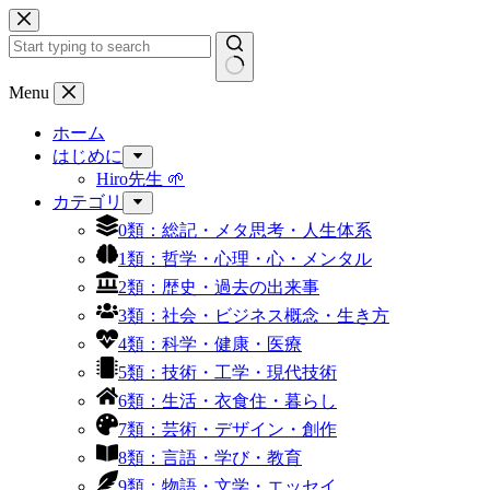
コ
ン
テ
ン
結
Menu
ツ
果
へ
ホーム
な
ス
はじめに
し
キ
Hiro先生 🌱
ッ
カテゴリ
プ
0類：総記・メタ思考・人生体系
1類：哲学・心理・心・メンタル
2類：歴史・過去の出来事
3類：社会・ビジネス概念・生き方
4類：科学・健康・医療
5類：技術・工学・現代技術
6類：生活・衣食住・暮らし
7類：芸術・デザイン・創作
8類：言語・学び・教育
9類：物語・文学・エッセイ