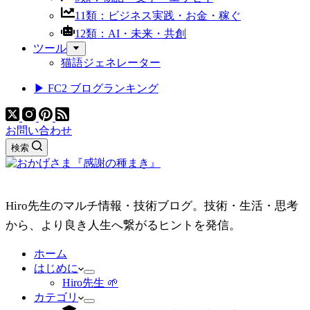
11類：ビジネス実践・お金・稼ぐ
12類：AI・未来・共創
ツール
猫語ジェネレーター
▶ FC2 ブログランキング
お問い合わせ
検索
Hiro先生のマルチ情報・技術ブログ。技術・生活・思考
から、より良き人生へ繋がるヒントを発信。
ホーム
はじめに
Hiro先生 🌱
カテゴリ