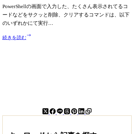
ど
PowerShellの画面で入力した、たくさん表示されてるコ
の
正
ードなどをサクッと削除、クリアするコマンドは、以下
式
のいずれかにて実行…
名
称
【PowerShell】
続きを読む
は？
画
面
を
ク
リ
ア
す
る
コ
マ
ン
ド