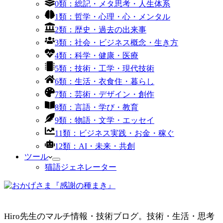
0類：総記・メタ思考・人生体系
1類：哲学・心理・心・メンタル
2類：歴史・過去の出来事
3類：社会・ビジネス概念・生き方
4類：科学・健康・医療
5類：技術・工学・現代技術
6類：生活・衣食住・暮らし
7類：芸術・デザイン・創作
8類：言語・学び・教育
9類：物語・文学・エッセイ
11類：ビジネス実践・お金・稼ぐ
12類：AI・未来・共創
ツール
猫語ジェネレーター
Hiro先生のマルチ情報・技術ブログ。技術・生活・思考