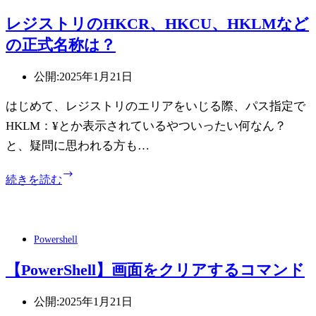
レジストリのHKCR、HKCU、HKLMなど
の正式名称は？
公開:
2025年1月21日
はじめて、レジストリのエリアをいじる際、パス指定で
HKLM：¥とか表示されているやついったい何なん？
と、疑問に思われる方も…
レ
続きを読む
ジ
ス
ト
リ
Powershell
の
HKCR、
【PowerShell】画面をクリアするコマンド
HKCU、
HKLM
公開:
2025年1月21日
な