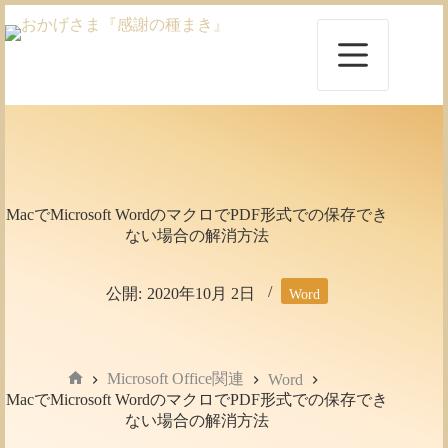
コ
ン
テ
ン
ツ
へ
ス
キ
ッ
プ
MacでMicrosoft WordのマクロでPDF形式での保存でき
ない場合の解消方法
公開:
2020年10月 2日
Word
Microsoft Office関連
Word
ホ
MacでMicrosoft WordのマクロでPDF形式での保存でき
ー
ない場合の解消方法
ム