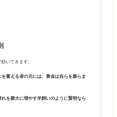
則
で効いてきます。
上を蓄える者の元には、黄金は自らを膨らま
群れを膨大に増やす羊飼いのように賢明なら