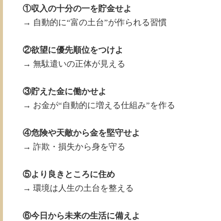
①収入の十分の一を貯金せよ
→ 自動的に“富の土台”が作られる習慣
②欲望に優先順位をつけよ
→ 無駄遣いの正体が見える
③貯えた金に働かせよ
→ お金が“自動的に増える仕組み”を作る
④危険や天敵から金を堅守せよ
→ 詐欺・損失から身を守る
⑤より良きところに住め
→ 環境は人生の土台を整える
⑥今日から未来の生活に備えよ