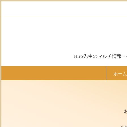
コ
ン
テ
ン
ツ
へ
ス
キ
ッ
Hiro先生のマルチ情
プ
ホーム