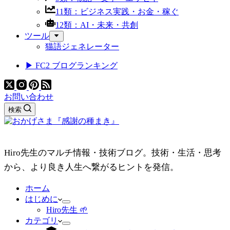
11類：ビジネス実践・お金・稼ぐ
12類：AI・未来・共創
ツール
猫語ジェネレーター
▶ FC2 ブログランキング
お問い合わせ
検索
Hiro先生のマルチ情報・技術ブログ。技術・生活・思考
から、より良き人生へ繋がるヒントを発信。
ホーム
はじめに
Hiro先生 🌱
カテゴリ