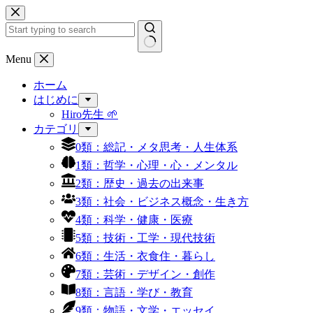
コ
ン
テ
ン
結
Menu
ツ
果
へ
ホーム
な
ス
はじめに
し
キ
Hiro先生 🌱
ッ
カテゴリ
プ
0類：総記・メタ思考・人生体系
1類：哲学・心理・心・メンタル
2類：歴史・過去の出来事
3類：社会・ビジネス概念・生き方
4類：科学・健康・医療
5類：技術・工学・現代技術
6類：生活・衣食住・暮らし
7類：芸術・デザイン・創作
8類：言語・学び・教育
9類：物語・文学・エッセイ