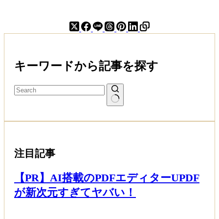
健
康
に
な
る！
生
キーワードから記事を探す
き
な
が
ら
え
る！
注目記事
【PR】AI搭載のPDFエディターUPDF
が新次元すぎてヤバい！
Read More