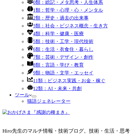
0類：総記・メタ思考・人生体系
1類：哲学・心理・心・メンタル
2類：歴史・過去の出来事
3類：社会・ビジネス概念・生き方
4類：科学・健康・医療
5類：技術・工学・現代技術
6類：生活・衣食住・暮らし
7類：芸術・デザイン・創作
8類：言語・学び・教育
9類：物語・文学・エッセイ
11類：ビジネス実践・お金・稼ぐ
12類：AI・未来・共創
ツール
猫語ジェネレーター
Hiro先生のマルチ情報・技術ブログ。技術・生活・思考