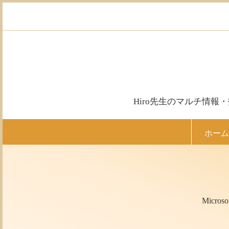
コ
ン
テ
ン
ツ
へ
ス
キ
ッ
Hiro先生のマルチ情
プ
ホーム
Micr