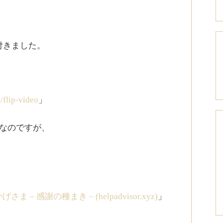
付きました。
/flip-video
」
なのですが、
ま – 感謝の種まき – (helpadvisor.xyz)
」