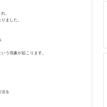
、
され、
なりました。
れ
という現象が起こります。
方法を