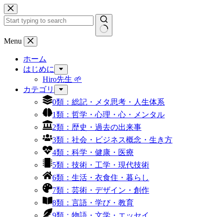
コ
ン
テ
ン
結
Menu
ツ
果
へ
ホーム
な
ス
はじめに
し
キ
Hiro先生 🌱
ッ
カテゴリ
プ
0類：総記・メタ思考・人生体系
1類：哲学・心理・心・メンタル
2類：歴史・過去の出来事
3類：社会・ビジネス概念・生き方
4類：科学・健康・医療
5類：技術・工学・現代技術
6類：生活・衣食住・暮らし
7類：芸術・デザイン・創作
8類：言語・学び・教育
9類：物語・文学・エッセイ