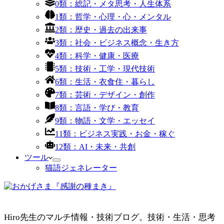
0類：総記・メタ思考・人生体系
1類：哲学・心理・心・メンタル
2類：歴史・過去の出来事
3類：社会・ビジネス概念・生き方
4類：科学・健康・医療
5類：技術・工学・現代技術
6類：生活・衣食住・暮らし
7類：芸術・デザイン・創作
8類：言語・学び・教育
9類：物語・文学・エッセイ
11類：ビジネス実践・お金・稼ぐ
12類：AI・未来・共創
ツール
猫語ジェネレーター
Hiro先生のマルチ情報・技術ブログ。技術・生活・思考