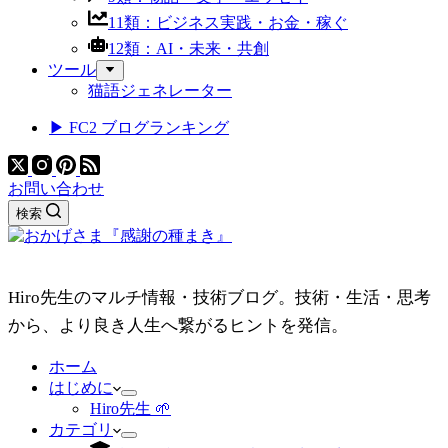
11類：ビジネス実践・お金・稼ぐ
12類：AI・未来・共創
ツール
猫語ジェネレーター
▶ FC2 ブログランキング
お問い合わせ
検索
Hiro先生のマルチ情報・技術ブログ。技術・生活・思考
から、より良き人生へ繋がるヒントを発信。
ホーム
はじめに
Hiro先生 🌱
カテゴリ