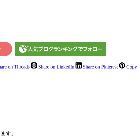
are on Threads
Share on LinkedIn
Share on Pinterest
Copy 
て
います。