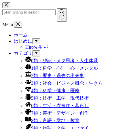
コ
ン
テ
ン
結
Menu
ツ
果
へ
ホーム
な
ス
はじめに
し
キ
Hiro先生 🌱
ッ
カテゴリ
プ
0類：総記・メタ思考・人生体系
1類：哲学・心理・心・メンタル
2類：歴史・過去の出来事
3類：社会・ビジネス概念・生き方
4類：科学・健康・医療
5類：技術・工学・現代技術
6類：生活・衣食住・暮らし
7類：芸術・デザイン・創作
8類：言語・学び・教育
9類：物語・文学・エッセイ