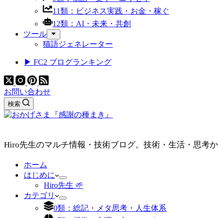
11類：ビジネス実践・お金・稼ぐ
12類：AI・未来・共創
ツール
猫語ジェネレーター
▶ FC2 ブログランキング
お問い合わせ
検索
Hiro先生のマルチ情報・技術ブログ。技術・生活・思考
ホーム
はじめに
Hiro先生 🌱
カテゴリ
0類：総記・メタ思考・人生体系