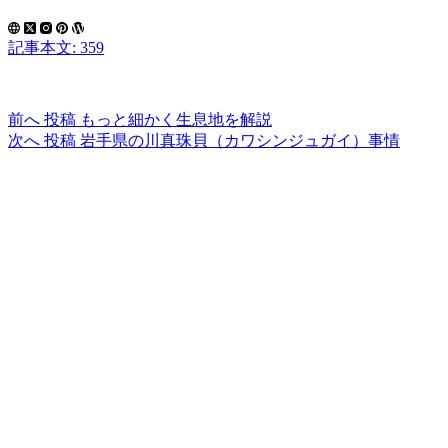
記事本文: 359
前へ
投稿
もっと細かく生息地を解説
次へ
投稿
岩手県の川真珠貝（カワシンジュガイ）事情