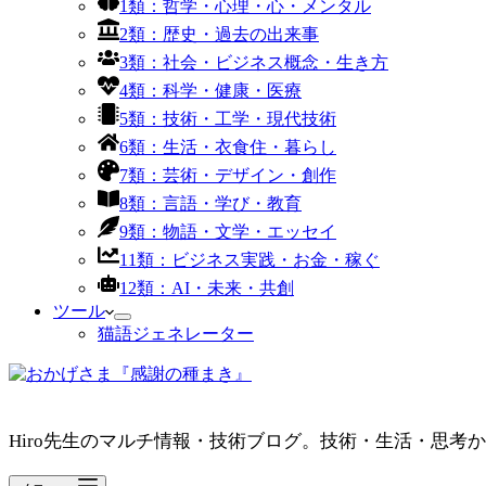
1類：哲学・心理・心・メンタル
2類：歴史・過去の出来事
3類：社会・ビジネス概念・生き方
4類：科学・健康・医療
5類：技術・工学・現代技術
6類：生活・衣食住・暮らし
7類：芸術・デザイン・創作
8類：言語・学び・教育
9類：物語・文学・エッセイ
11類：ビジネス実践・お金・稼ぐ
12類：AI・未来・共創
ツール
猫語ジェネレーター
Hiro先生のマルチ情報・技術ブログ。技術・生活・思考