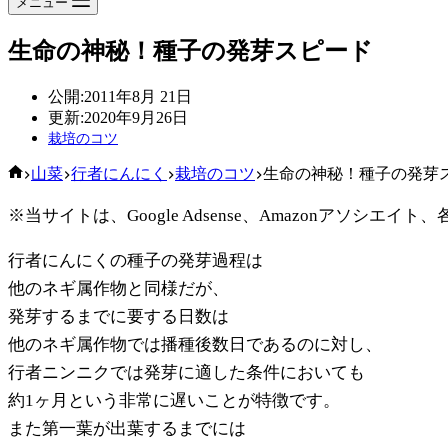
メニュー
生命の神秘！種子の発芽スピード
公開:
2011年8月 21日
更新:
2020年9月26日
栽培のコツ
ホ
山菜
行者にんにく
栽培のコツ
生命の神秘！種子の発芽
ー
※当サイトは、Google Adsense、Amazonアソ
ム
行者にんにくの種子の発芽過程は
他のネギ属作物と同様だが、
発芽するまでに要する日数は
他のネギ属作物では播種後数日であるのに対し、
行者ニンニクでは発芽に適した条件においても
約1ヶ月という非常に遅いことが特徴です。
また第一葉が出葉するまでには