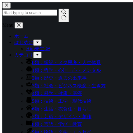
コ
ン
テ
ン
結
Menu
ツ
果
へ
ホーム
な
ス
はじめに
し
キ
Hiro先生 🌱
ッ
カテゴリ
プ
0類：総記・メタ思考・人生体系
1類：哲学・心理・心・メンタル
2類：歴史・過去の出来事
3類：社会・ビジネス概念・生き方
4類：科学・健康・医療
5類：技術・工学・現代技術
6類：生活・衣食住・暮らし
7類：芸術・デザイン・創作
8類：言語・学び・教育
9類：物語・文学・エッセイ