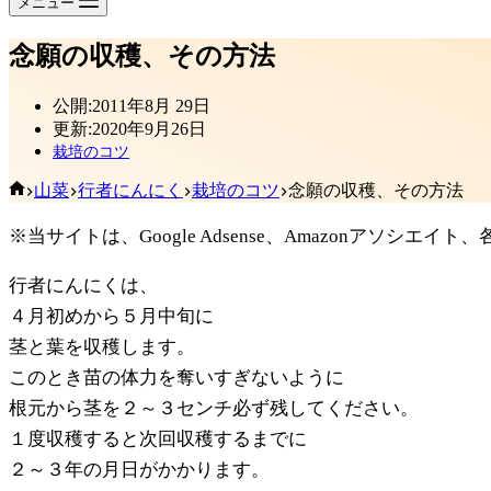
メニュー
念願の収穫、その方法
公開:
2011年8月 29日
更新:
2020年9月26日
栽培のコツ
ホ
山菜
行者にんにく
栽培のコツ
念願の収穫、その方法
ー
※当サイトは、Google Adsense、Amazonアソ
ム
行者にんにくは、
４月初めから５月中旬に
茎と葉を収穫します。
このとき苗の体力を奪いすぎないように
根元から茎を２～３センチ必ず残してください。
１度収穫すると次回収穫するまでに
２～３年の月日がかかります。