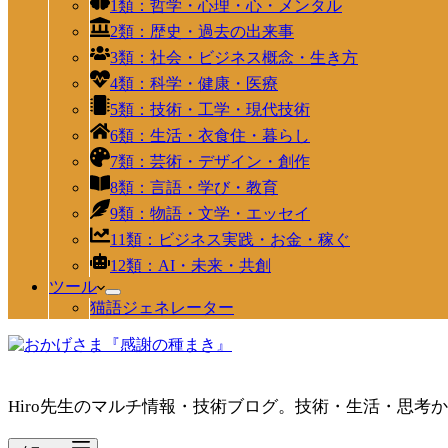
1類：哲学・心理・心・メンタル
2類：歴史・過去の出来事
3類：社会・ビジネス概念・生き方
4類：科学・健康・医療
5類：技術・工学・現代技術
6類：生活・衣食住・暮らし
7類：芸術・デザイン・創作
8類：言語・学び・教育
9類：物語・文学・エッセイ
11類：ビジネス実践・お金・稼ぐ
12類：AI・未来・共創
ツール
猫語ジェネレーター
Hiro先生のマルチ情報・技術ブログ。技術・生活・思考