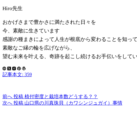
Hiro先生
おかげさまで豊かさに満たされた日々を
今、素敵に生きています
感謝の種まきによって人生が根底から変わることを知っ
素敵なご縁の輪を広げながら、
望む未来を叶える、奇跡を起こし続けるお手伝いをして
記事本文: 359
前へ
投稿
植付密度と栽培本数どうする？？
次へ
投稿
山口県の川真珠貝（カワシンジュガイ）事情