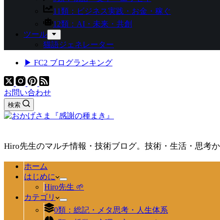
11類：ビジネス実践・お金・稼ぐ
12類：AI・未来・共創
ツール
猫語ジェネレーター
▶ FC2 ブログランキング
お問い合わせ
検索
Hiro先生のマルチ情報・技術ブログ。技術・生活・思考
ホーム
はじめに
Hiro先生 🌱
カテゴリ
0類：総記・メタ思考・人生体系