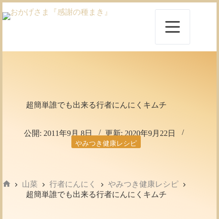
コ
ン
テ
ン
ツ
へ
ス
キ
ッ
プ
超簡単誰でも出来る行者にんにくキムチ
公開:
2011年9月 8日
更新:
2020年9月22日
やみつき健康レシピ
山菜
行者にんにく
やみつき健康レシピ
ホ
超簡単誰でも出来る行者にんにくキムチ
ー
ム