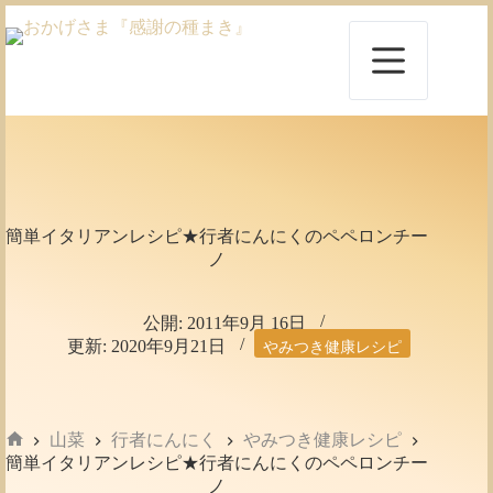
コ
ン
テ
ン
ツ
へ
ス
キ
ッ
プ
簡単イタリアンレシピ★行者にんにくのペペロンチー
ノ
公開:
2011年9月 16日
更新:
2020年9月21日
やみつき健康レシピ
山菜
行者にんにく
やみつき健康レシピ
ホ
簡単イタリアンレシピ★行者にんにくのペペロンチー
ー
ノ