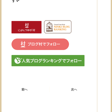
す✨
前へ
次へ