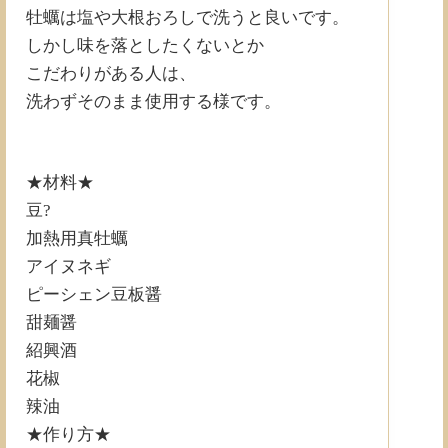
牡蠣は塩や大根おろしで洗うと良いです。
しかし味を落としたくないとか
こだわりがある人は、
洗わずそのまま使用する様です。
★材料★
豆?
加熱用真牡蠣
アイヌネギ
ピーシェン豆板醤
甜麺醤
紹興酒
花椒
辣油
★作り方★