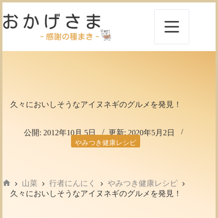
コ
ン
テ
ン
ツ
へ
ス
キ
ッ
プ
久々においしそうなアイヌネギのグルメを発見！
公開:
2012年10月 5日
更新:
2020年5月2日
やみつき健康レシピ
山菜
行者にんにく
やみつき健康レシピ
ホ
久々においしそうなアイヌネギのグルメを発見！
ー
ム