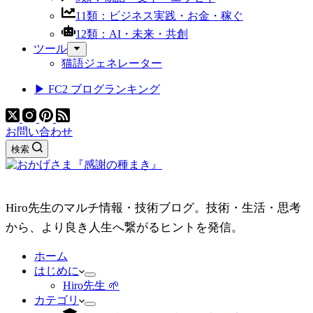
11類：ビジネス実践・お金・稼ぐ
12類：AI・未来・共創
ツール
猫語ジェネレーター
▶ FC2 ブログランキング
お問い合わせ
検索
Hiro先生のマルチ情報・技術ブログ。技術・生活・思考
から、より良き人生へ繋がるヒントを発信。
ホーム
はじめに
Hiro先生 🌱
カテゴリ