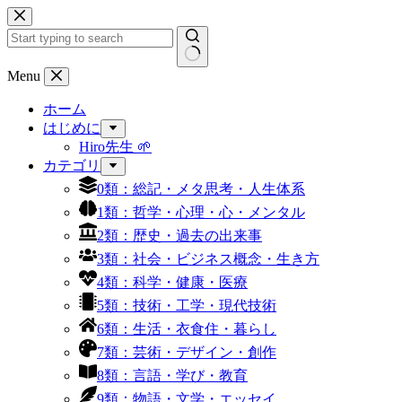
コ
ン
テ
ン
結
Menu
ツ
果
へ
ホーム
な
ス
はじめに
し
キ
Hiro先生 🌱
ッ
カテゴリ
プ
0類：総記・メタ思考・人生体系
1類：哲学・心理・心・メンタル
2類：歴史・過去の出来事
3類：社会・ビジネス概念・生き方
4類：科学・健康・医療
5類：技術・工学・現代技術
6類：生活・衣食住・暮らし
7類：芸術・デザイン・創作
8類：言語・学び・教育
9類：物語・文学・エッセイ