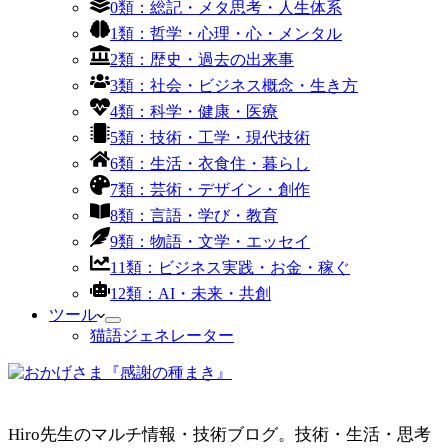
0類：総記・メタ思考・人生体系
1類：哲学・心理・心・メンタル
2類：歴史・過去の出来事
3類：社会・ビジネス概念・生き方
4類：科学・健康・医療
5類：技術・工学・現代技術
6類：生活・衣食住・暮らし
7類：芸術・デザイン・創作
8類：言語・学び・教育
9類：物語・文学・エッセイ
11類：ビジネス実践・お金・稼ぐ
12類：AI・未来・共創
ツール
猫語ジェネレーター
Hiro先生のマルチ情報・技術ブログ。技術・生活・思考