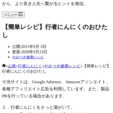
から、より良き人生へ繋がるヒントを発信。
メニュー
【簡単レシピ】行者にんにくのおひた
し
公開:
2011年9月 3日
更新:
2020年9月23日
やみつき健康レシピ
ホ
山菜
行者にんにく
やみつき健康レシピ
【簡単レシピ】
ー
行者にんにくのおひたし
ム
※当サイトは、Google Adsense、Amazonアソシエイト、
各種アフィリエイト広告を利用しています。また、製品
PRを行っている場合があります。
１．行者にんにくをさっと湯がいて、